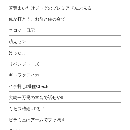
若葉まいたけジャグのプレミアぜんぶ見る!
俺が打とう、お前と俺の金で!!
スロジョ日記
萌えセン
けったま
リベンジャーズ
ギャラクティカ
イチ押し!機種Check!
大崎一万発の本音で話せや!!
ミセス時給UPる！
ピラミ△はアームでブッ壊す!