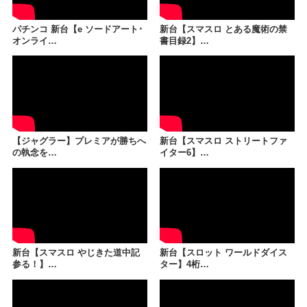
パチンコ 新台【e ソードアート･
新台【スマスロ とある魔術の禁
オンライ…
書目録2】…
【ジャグラー】プレミアが勝ちへ
新台【スマスロ ストリートファ
の執念を…
イター6】…
新台【スマスロ やじきた道中記
新台【スロット ワールドダイス
参る！】…
ター】4桁…