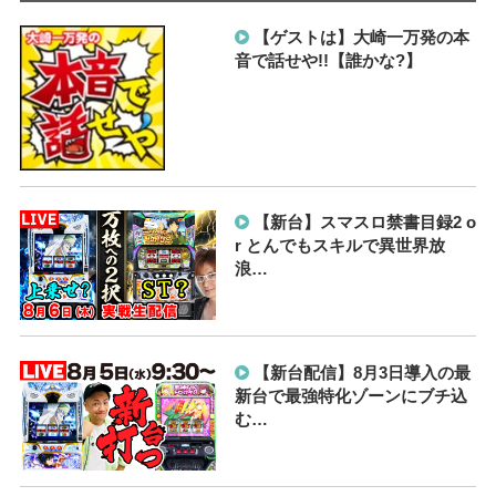
【ゲストは】大崎一万発の本
音で話せや!!【誰かな?】
【新台】スマスロ禁書目録2 o
r とんでもスキルで異世界放
浪…
【新台配信】8月3日導入の最
新台で最強特化ゾーンにブチ込
む…