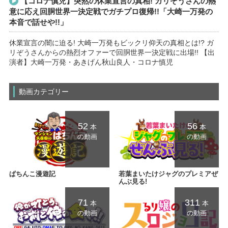
【コロナ慎児】突然の休業宣言の真相! ガリぞうさんの熱
意に応え回胴世界一決定戦でガチプロ復帰!!「大崎一万発の
本音で話せや!!」
休業宣言の闇に迫る! 大崎一万発もビックリ仰天の真相とは!? ガ
リぞうさんからの熱烈オファーで回胴世界一決定戦に出場!! 【出
演者】大崎一万発・あきげん秋山良人・コロナ慎児
動画カテゴリー
52
56
本
本
の動画
の動画
ぱちんこ漫遊記
若葉まいたけジャグのプレミアぜ
んぶ見る!
71
311
本
本
の動画
の動画