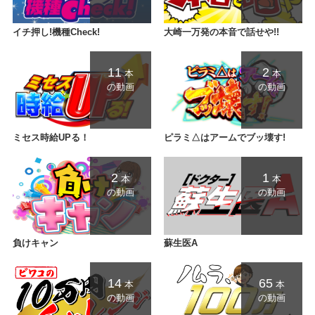
イチ押し!機種Check!
大崎一万発の本音で話せや!!
11
2
本
本
の動画
の動画
ミセス時給UPる！
ピラミ△はアームでブッ壊す!
2
1
本
本
の動画
の動画
負けキャン
蘇生医A
14
65
本
本
の動画
の動画