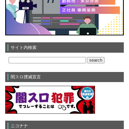
サイト内検索
闇スロ撲滅宣言
ニコナナ