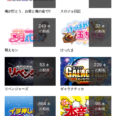
俺が打とう、お前と俺の金で!!
スロジョ日記
249
32
本
本
の動画
の動画
萌えセン
けったま
53
229
本
本
の動画
の動画
リベンジャーズ
ギャラクティカ
864
98
本
本
の動画
の動画