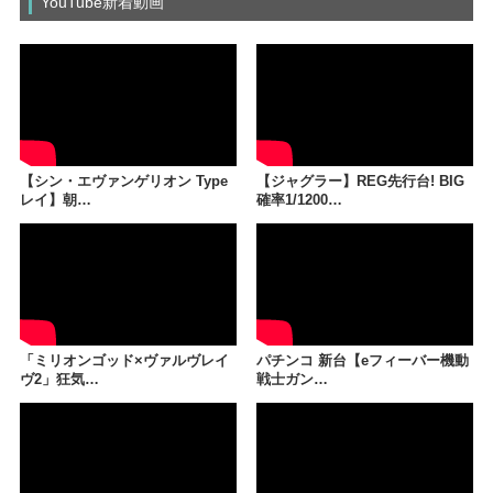
YouTube新着動画
朝一から「マイジャグラー5」を実戦!
当たってないのは自分だけ!? BIGが流れを変えた!
番組初のプレミア肉球瞬きが出現した結果!!
パチンコ、パチスロ、競馬大好きな星野るりのスロットライフ
を皆さんと一緒に楽しむ実戦番組。
【出演者】星野るり
【シン・エヴァンゲリオン Type
【ジャグラー】REG先行台! BIG
【収録店舗】ニラク平店
レイ】朝…
確率1/1200…
「ミリオンゴッド×ヴァルヴレイ
パチンコ 新台【eフィーバー機動
ヴ2」狂気…
戦士ガン…