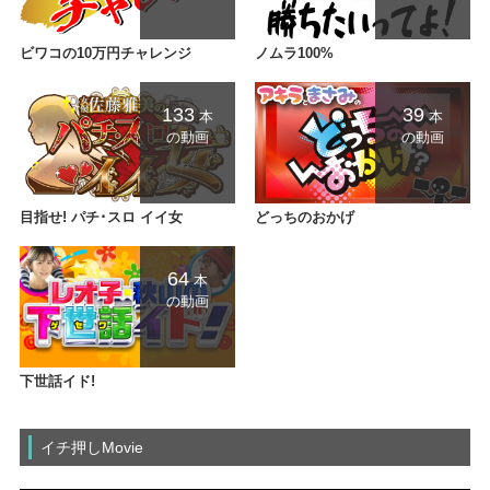
ビワコの10万円チャレンジ
ノムラ100%
133
39
本
本
の動画
の動画
目指せ! パチ･スロ イイ女
どっちのおかげ
64
本
の動画
下世話イド!
イチ押しMovie