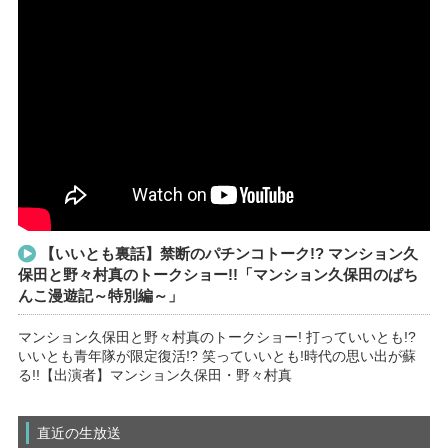
【いいとも裏話】禁断のパチンコトーク!? マンション久
保田と野々村真のトークショー!!「マンション久保田のぱち
んこ漫遊記～特別編～」
マンション久保田と野々村真のトークショー! 打っていいとも!?
いいとも青年隊が限定復活!? 笑っていいとも!時代の思い出が蘇
る!!【出演者】マンション久保田・野々村真
直近の生放送