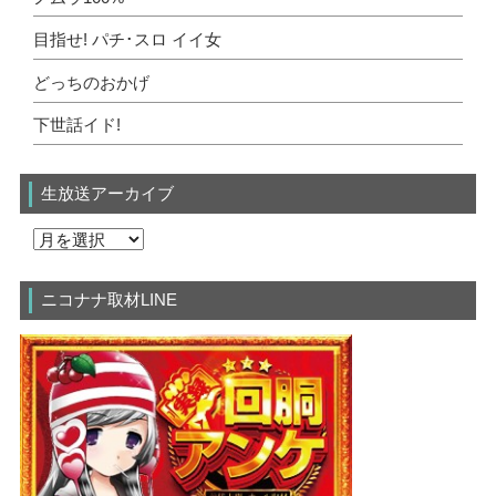
目指せ! パチ･スロ イイ女
どっちのおかげ
下世話イド!
生放送アーカイブ
ニコナナ取材LINE