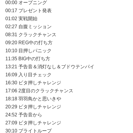
00:00 オープニング
00:17 プレゼント発表
01:02 実戦開始
02:27 自腹ミッション
08:31 クラックチャンス
09:20 REG中の打ち方
10:10 目押しパニック
11:35 BIG中の打ち方
13:21 予告音＆消灯なし＆ブドウテンパイ
16:09 入り目チェック
16:30 ビタ押しチャレンジ
17:06 2度目のクラックチャンス
18:18 羽羽鳥かと思いきや
20:29 ビタ押しチャレンジ
24:52 予告音から
27:09 ビタ押しチャレンジ
30:10 ブライトループ