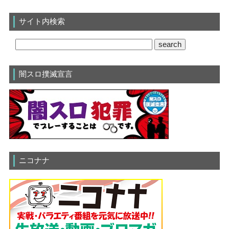
サイト内検索
闇スロ撲滅宣言
ニコナナ