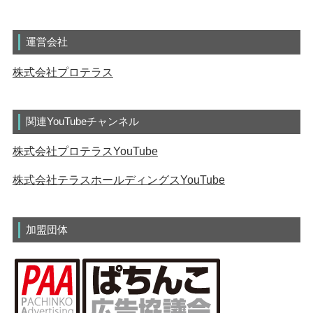
運営会社
株式会社プロテラス
関連YouTubeチャンネル
株式会社プロテラスYouTube
株式会社テラスホールディングスYouTube
加盟団体