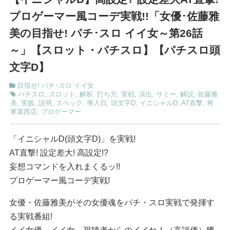
プロゲーマー風コーデ実戦!!「女優･佐藤雅
美の目指せ! パチ･スロ イイ女～第26話
～」【スロット・パチスロ】【パチスロ頭
文字D】
目指せ! パチ･スロ イイ女
パチスロ
,
スロット
,
解析
,
打ち方
,
実戦
,
演出
,
サミー
,
解説
,
佐藤雅
美
,
実践
,
説明
,
スペック
,
導入日
,
頭文字D
,
イニシャルD
,
AT直撃
,
将
軍葛西店
,
プロゲーマー
「イニシャルD(頭文字D)」を実戦!
AT直撃! 設定差大! 高設定!?
妄想コマンドを入れまくるッ!!
プロゲーマー風コーデ実戦!
女優・佐藤雅美がその女優魂をパチ・スロ実戦で発揮す
る実戦番組!