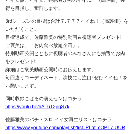
イイ女優、イイ女、視聴者からのイイね！（高評価）獲
得を目指し、奮闘します。
3rdシーズンの目標は合計７,７７７イイね！（高評価）を
いただくこと。
目標達成で、佐藤雅美の特別動画＆視聴者プレゼント!
ご褒美は、「お肉食べ放題企画」。
特別動画公開とともに視聴者のみなさんにも抽選でお肉
をプレゼント!!
詳細はご褒美動画公開時にお伝えします。
毎回違うコーディネート、演技にも注目! ぜひイイね！を
お願いします。
同時収録こはるの萌えセンはコチラ
https://youtu.be/hA16T3pqS7k
佐藤雅美のパチ・スロ イイ女再生リストはコチラ
https://www.youtube.com/playlist?list=PLqfLcOPT7-UUR