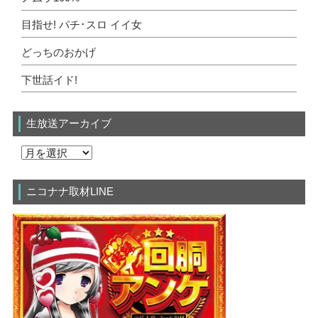
目指せ! パチ･スロ イイ女
どっちのおかげ
下世話イド!
生放送アーカイブ
ニコナナ取材LINE