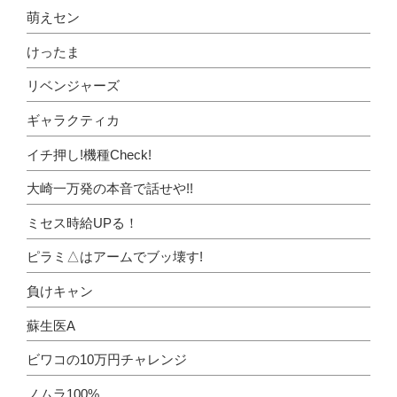
萌えセン
けったま
リベンジャーズ
ギャラクティカ
イチ押し!機種Check!
大崎一万発の本音で話せや!!
ミセス時給UPる！
ピラミ△はアームでブッ壊す!
負けキャン
蘇生医A
ビワコの10万円チャレンジ
ノムラ100%