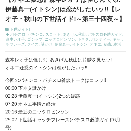
伊藤真一(イトシン)は恋がしたいッ!!【レ
オ子・秋山の下世話イド!～第三十四夜～】
下世話イド!
パチスロ
,
パチンコ
,
スロット
,
あきげん秋山
,
パチスロ必勝ガイド
,
森本レオ子
,
ゴシップ
,
ニッタロビンソン
,
下ネタ
,
パンティー
,
キャッ
チフレーズ
,
クイズ
,
謎かけ
,
伊藤真一
,
イトシン
,
オネエ
,
疑惑
,
終活
森本レオ子は怪しむ! あきげん秋山は片鱗を見たッ!
オネエ疑惑のイトシンは恋がしたいッ!!
今回のパチンコ・パチスロ雑談トークはコレッ!!
00:00 下ネタ謎かけ
02:28 伊藤真一(イトシン)2つの疑惑
07:20 オネエ事情と終活
20:16 最近のニッタロビンソン
25:02 下世話キャッチフレーズ(パチスロ必勝ガイド6月
号)