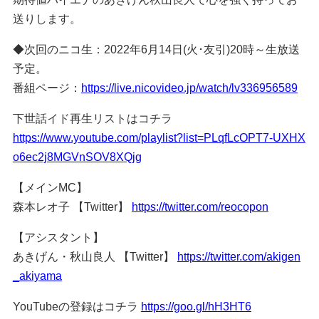
送りします。
◆次回のニコ生：2022年6月14日(火･友引)20時～生放送
予定。
番組ページ：
https://live.nicovideo.jp/watch/lv336956589
下世話イド再生リストはコチラ
https://www.youtube.com/playlist?list=PLqfLcOPT7-UXHX
o6ec2j8MGVnSOV8XQjg
【メインMC】
森本レオ子 【Twitter】
https://twitter.com/reocopon
【アシスタント】
あきげん・秋山良人 【Twitter】
https://twitter.com/akigen
_akiyama
YouTubeの登録はコチラ
https://goo.gl/hH3HT6