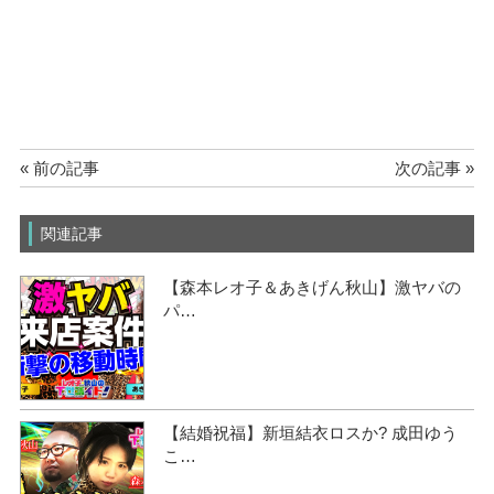
« 前の記事
次の記事 »
関連記事
【森本レオ子＆あきげん秋山】激ヤバの
パ…
【結婚祝福】新垣結衣ロスか? 成田ゆう
こ…