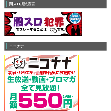
闇スロ撲滅宣言
ニコナナ