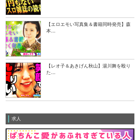
【エロエモい写真集＆書籍同時発売】森
本…
【レオ子＆あきげん秋山】湯川舞を殴り
た…
求人