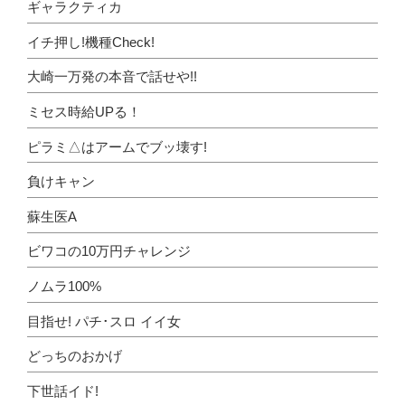
ギャラクティカ
イチ押し!機種Check!
大崎一万発の本音で話せや!!
ミセス時給UPる！
ピラミ△はアームでブッ壊す!
負けキャン
蘇生医A
ビワコの10万円チャレンジ
ノムラ100%
目指せ! パチ･スロ イイ女
どっちのおかげ
下世話イド!