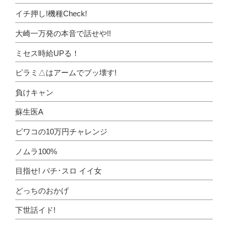
イチ押し!機種Check!
大崎一万発の本音で話せや!!
ミセス時給UPる！
ピラミ△はアームでブッ壊す!
負けキャン
蘇生医A
ビワコの10万円チャレンジ
ノムラ100%
目指せ! パチ･スロ イイ女
どっちのおかげ
下世話イド!