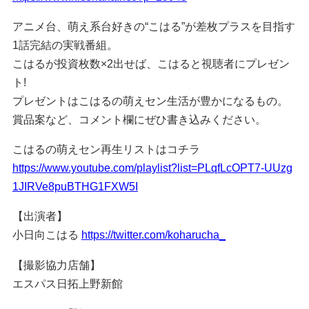
アニメ台、萌え系台好きの“こはる”が差枚プラスを目指す
1話完結の実戦番組。
こはるが投資枚数×2出せば、こはると視聴者にプレゼン
ト!
プレゼントはこはるの萌えセン生活が豊かになるもの。
賞品案など、コメント欄にぜひ書き込みください。
こはるの萌えセン再生リストはコチラ
https://www.youtube.com/playlist?list=PLqfLcOPT7-UUzg
1JIRVe8puBTHG1FXW5I
【出演者】
小日向こはる
https://twitter.com/koharucha_
【撮影協力店舗】
エスパス日拓上野新館