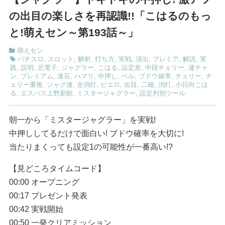
の出目の楽しさを再認識!!「こはるのもっ
と!萌えセン～第193話～」
萌えセン
パチスロ
,
スロット
,
解析
,
打ち方
,
実戦
,
演出
,
プレミア
,
解説
,
実
践
,
説明
,
北電子
,
ジャグラー
,
こはる
,
設定差
,
中段チェリー
,
連チャ
ン
,
プレミアム
,
連荘
,
ハマリ
,
中押し
,
ベル
,
ブドウ確率
,
チェリー
,
チ
ェリー重複
,
ジャグ連
,
全消灯
,
ピエロ
,
出目
,
二確
,
消灯
,
小日向こは
る
,
エスパス上野新館
,
ミスタージャグラー
,
設定判別ツール
朝一から「ミスタージャグラー」を実戦!
中押ししてるだけで面白い! ブドウ確率を大切に!
当たりまくっても設定1の可能性が一番高い!?
【見どころタイムコード】
00:00 オープニング
00:17 プレゼント発表
00:42 実戦開始
00:50 一発クリアミッション