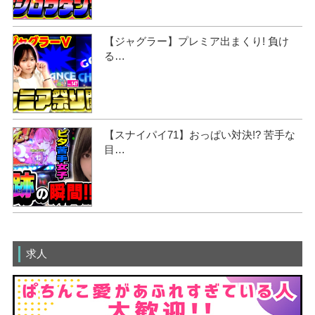
【ジャグラー】プレミア出まくり! 負け
る…
【スナイパイ71】おっぱい対決!? 苦手な
目…
求人