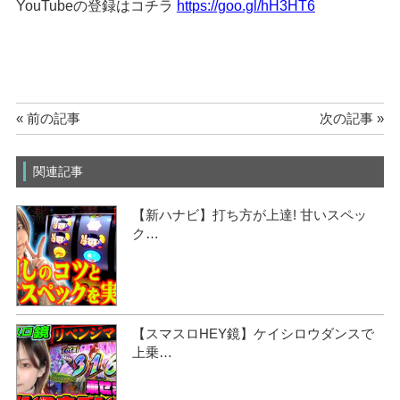
YouTubeの登録はコチラ
https://goo.gl/hH3HT6
« 前の記事
次の記事 »
関連記事
【新ハナビ】打ち方が上達! 甘いスペッ
ク…
【スマスロHEY鏡】ケイシロウダンスで
上乗…