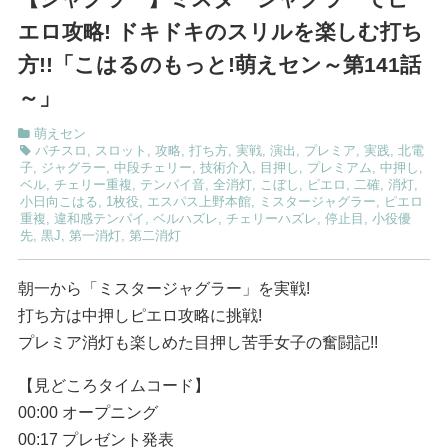
エロ攻略! ドキドキのスリルを楽しむ打ち
方!!「こはるのもっと!萌えセン～第141話
～」
萌えセン
パチスロ
,
スロット
,
攻略
,
打ち方
,
実戦
,
演出
,
プレミア
,
実践
,
北電
子
,
ジャグラー
,
中段チェリー
,
技術介入
,
目押し
,
プレミアム
,
中押し
,
ベル
,
チェリー重複
,
テンパイ音
,
全消灯
,
こぼし
,
ピエロ
,
二確
,
消灯
,
小日向こはる
,
1枚役
,
エスパス上野本館
,
ミスタージャグラー
,
ピエロ
重複
,
違和感テンパイ
,
ベルハズレ
,
チェリーハズレ
,
停止目
,
小役優
先
,
黒J
,
第一消灯
,
第二消灯
朝一から「ミスタージャグラー」を実戦!
打ち方は中押しピエロ攻略に挑戦!
プレミア消灯も楽しめた目押し苦手女子の奮闘記!!
【見どころタイムコード】
00:00 オープニング
00:17 プレゼント発表