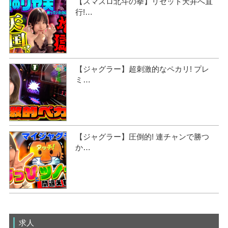
【スマスロ北斗の拳】リセット天井へ直
行!…
【ジャグラー】超刺激的なペカリ! プレ
ミ…
【ジャグラー】圧倒的! 連チャンで勝つ
か…
求人