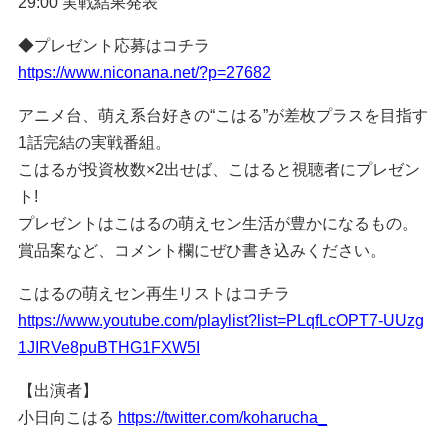
29:00 実戦結果発表
◆プレゼント応募はコチラ
https://www.niconana.net/?p=27682
アニメ台、萌え系台好きの“こはる”が差枚プラスを目指す
1話完結の実戦番組。
こはるが投資枚数×2出せば、こはると視聴者にプレゼン
ト!
プレゼントはこはるの萌えセン生活が豊かになるもの。
賞品案など、コメント欄にぜひ書き込みください。
こはるの萌えセン再生リストはコチラ
https://www.youtube.com/playlist?list=PLqfLcOPT7-UUzg
1JIRVe8puBTHG1FXW5I
【出演者】
小日向こはる
https://twitter.com/koharucha_