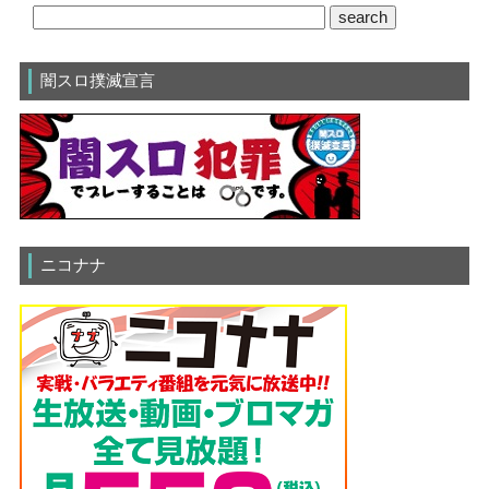
闇スロ撲滅宣言
ニコナナ