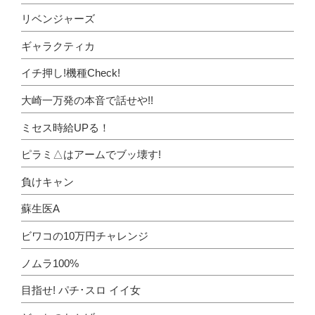
リベンジャーズ
ギャラクティカ
イチ押し!機種Check!
大崎一万発の本音で話せや!!
ミセス時給UPる！
ピラミ△はアームでブッ壊す!
負けキャン
蘇生医A
ビワコの10万円チャレンジ
ノムラ100%
目指せ! パチ･スロ イイ女