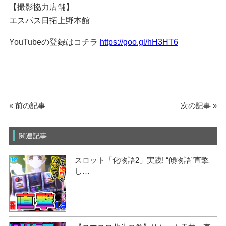
【撮影協力店舗】
エスパス日拓上野本館
YouTubeの登録はコチラ
https://goo.gl/hH3HT6
« 前の記事
次の記事 »
関連記事
スロット「化物語2」実践! “傾物語”直撃
し…