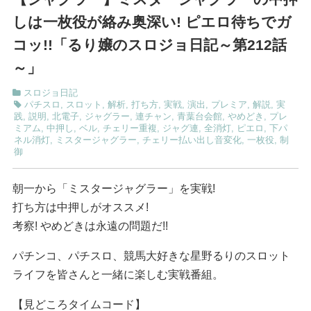
しは一枚役が絡み奥深い! ピエロ待ちでガ
コッ!!「るり嬢のスロジョ日記～第212話
～」
スロジョ日記
パチスロ
,
スロット
,
解析
,
打ち方
,
実戦
,
演出
,
プレミア
,
解説
,
実
践
,
説明
,
北電子
,
ジャグラー
,
連チャン
,
青葉台会館
,
やめどき
,
プレ
ミアム
,
中押し
,
ベル
,
チェリー重複
,
ジャグ連
,
全消灯
,
ピエロ
,
下パ
ネル消灯
,
ミスタージャグラー
,
チェリー払い出し音変化
,
一枚役
,
制
御
朝一から「ミスタージャグラー」を実戦!
打ち方は中押しがオススメ!
考察! やめどきは永遠の問題だ!!
パチンコ、パチスロ、競馬大好きな星野るりのスロット
ライフを皆さんと一緒に楽しむ実戦番組。
【見どころタイムコード】