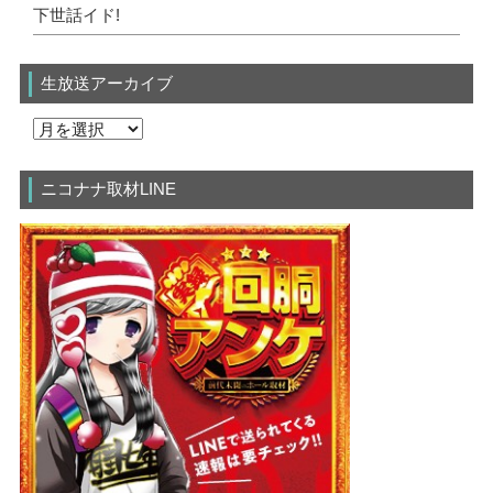
下世話イド!
生放送アーカイブ
ニコナナ取材LINE