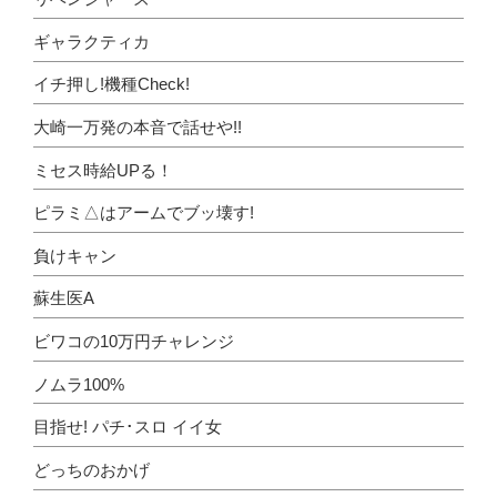
ギャラクティカ
イチ押し!機種Check!
大崎一万発の本音で話せや!!
ミセス時給UPる！
ピラミ△はアームでブッ壊す!
負けキャン
蘇生医A
ビワコの10万円チャレンジ
ノムラ100%
目指せ! パチ･スロ イイ女
どっちのおかげ