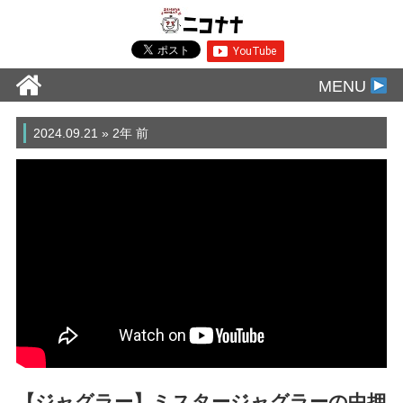
MENU
2024.09.21 » 2年 前
【ジャグラー】ミスタージャグラーの中押