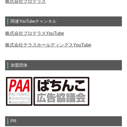
株式会社プロテラス
関連YouTubeチャンネル
株式会社プロテラスYouTube
株式会社テラスホールディングスYouTube
加盟団体
PR