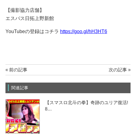
【撮影協力店舗】
エスパス日拓上野新館
YouTubeの登録はコチラ
https://goo.gl/hH3HT6
« 前の記事
次の記事 »
関連記事
【スマスロ北斗の拳】奇跡のユリア復活!
8…