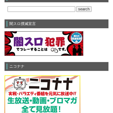
闇スロ撲滅宣言
ニコナナ