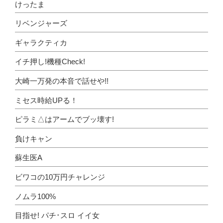
けったま
リベンジャーズ
ギャラクティカ
イチ押し!機種Check!
大崎一万発の本音で話せや!!
ミセス時給UPる！
ピラミ△はアームでブッ壊す!
負けキャン
蘇生医A
ビワコの10万円チャレンジ
ノムラ100%
目指せ! パチ･スロ イイ女