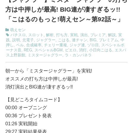
方は中押しが最高! BIG連が凄すぎるッ!!
「こはるのもっと!萌えセン～第92話～」
萌えセン
パチスロ
,
スロット
,
解析
,
打ち方
,
実戦
,
演出
,
プレミア
,
解説
,
実
践
,
説明
,
北電子
,
ジャグラー
,
こはる
,
連チャン
,
BIG
,
プレミアム
,
中
押し
,
ベル
,
合成確率
,
チェリー重複
,
ジャグ連
,
ゾロ目
,
スペシャルボ
ーナス音
,
REG
,
スペシャルBGM
,
ピエロ
,
消灯
,
小日向こはる
,
エスパ
ス上野新館
,
ミスタージャグラー
,
ラ・カンパネラ
朝一から「ミスタージャグラー」を実戦!
オススメの打ち方は中押しが最高!
消灯演出とBIG連が凄すぎるッ!!
【見どころタイムコード】
00:00 オープニング
00:36 プレゼント発表
01:26 実戦開始
29:27 実戦結果発表