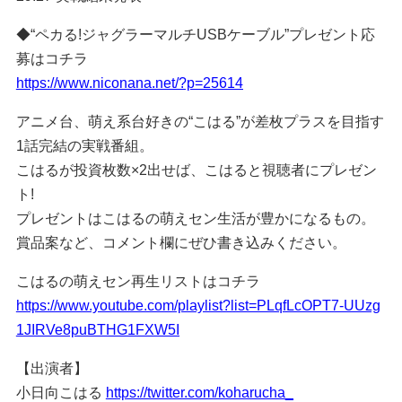
◆“ペカる!ジャグラーマルチUSBケーブル”プレゼント応
募はコチラ
https://www.niconana.net/?p=25614
アニメ台、萌え系台好きの“こはる”が差枚プラスを目指す
1話完結の実戦番組。
こはるが投資枚数×2出せば、こはると視聴者にプレゼン
ト!
プレゼントはこはるの萌えセン生活が豊かになるもの。
賞品案など、コメント欄にぜひ書き込みください。
こはるの萌えセン再生リストはコチラ
https://www.youtube.com/playlist?list=PLqfLcOPT7-UUzg
1JIRVe8puBTHG1FXW5I
【出演者】
小日向こはる
https://twitter.com/koharucha_