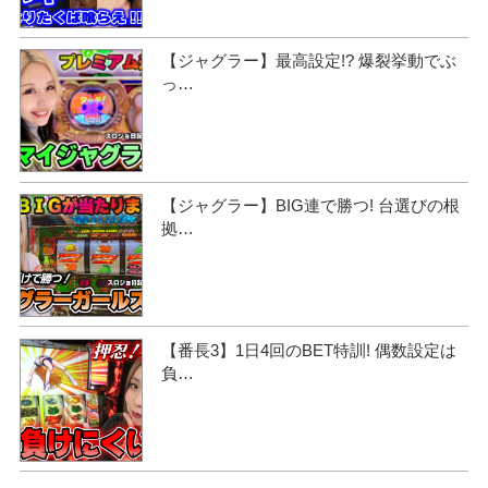
【ジャグラー】最高設定!? 爆裂挙動でぶ
っ…
【ジャグラー】BIG連で勝つ! 台選びの根
拠…
【番長3】1日4回のBET特訓! 偶数設定は
負…