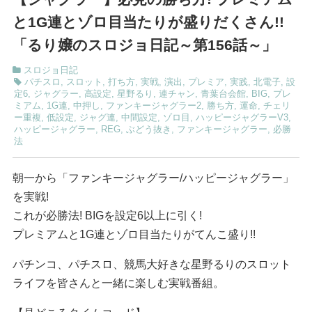
と1G連とゾロ目当たりが盛りだくさん!!
「るり嬢のスロジョ日記～第156話～」
スロジョ日記
パチスロ
,
スロット
,
打ち方
,
実戦
,
演出
,
プレミア
,
実践
,
北電子
,
設
定6
,
ジャグラー
,
高設定
,
星野るり
,
連チャン
,
青葉台会館
,
BIG
,
プレ
ミアム
,
1G連
,
中押し
,
ファンキージャグラー2
,
勝ち方
,
運命
,
チェリ
ー重複
,
低設定
,
ジャグ連
,
中間設定
,
ゾロ目
,
ハッピージャグラーV3
,
ハッピージャグラー
,
REG
,
ぶどう抜き
,
ファンキージャグラー
,
必勝
法
朝一から「ファンキージャグラー/ハッピージャグラー」
を実戦!
これが必勝法! BIGを設定6以上に引く!
プレミアムと1G連とゾロ目当たりがてんこ盛り!!
パチンコ、パチスロ、競馬大好きな星野るりのスロット
ライフを皆さんと一緒に楽しむ実戦番組。