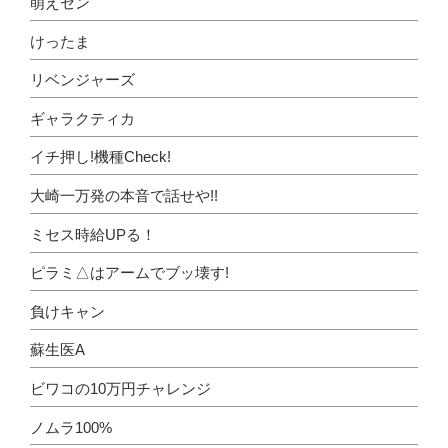
萌えセン
けったま
リベンジャーズ
ギャラクティカ
イチ押し!機種Check!
大崎一万発の本音で話せや!!
ミセス時給UPる！
ピラミ△はアームでブッ壊す!
負けキャン
蘇生医A
ビワコの10万円チャレンジ
ノムラ100%