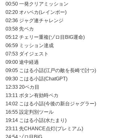
00:50 一発クリアミッション
02:20 オハペカ(レインボー)
02:36 ジャグ連チャレンジ
03:58 先ペカ
05:12 チェリー重複(ゾロ目BIG運命)
06:59 ミッション達成
07:53 ダイジェスト
09:00 途中経過
09:05 こはる小話(江戸の敵を長崎で討つ)
09:30 こはる小話(ChatGPT)
12:33 20ペカ目
13:11 ボタン有効時ペカ
14:02 こはる小話(今後の新台ジャグラー)
16:55 設定判別ツール
19:14 こはる小話(水たまり)
23:11 先CHANCE点灯(プレミアム)
24:54 ゾロ目BIG