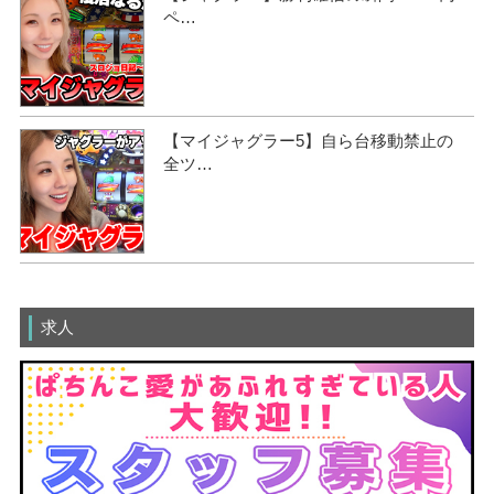
ペ…
【マイジャグラー5】自ら台移動禁止の
全ツ…
求人