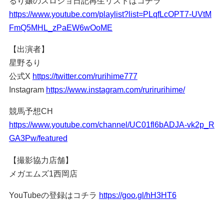
るり嬢のスロジョ日記再生リストはコチラ
https://www.youtube.com/playlist?list=PLqfLcOPT7-UVtM
FmQ5MHL_zPaEW6wOoME
【出演者】
星野るり
公式X
https://twitter.com/rurihime777
Instagram
https://www.instagram.com/rurirurihime/
競馬予想CH
https://www.youtube.com/channel/UC01fl6bADJA-vk2p_R
GA3Pw/featured
【撮影協力店舗】
メガエムズ1西岡店
YouTubeの登録はコチラ
https://goo.gl/hH3HT6