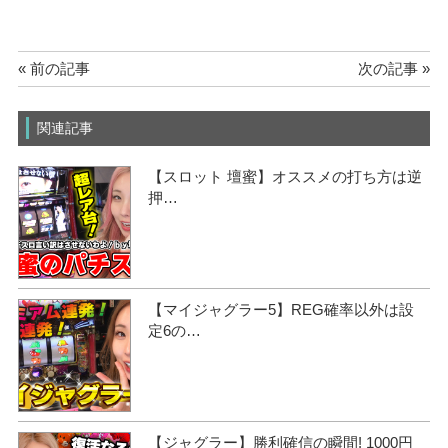
« 前の記事
次の記事 »
関連記事
【スロット 壇蜜】オススメの打ち方は逆
押…
【マイジャグラー5】REG確率以外は設
定6の…
【ジャグラー】勝利確信の瞬間! 1000円