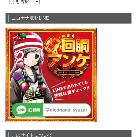
ニコナナ取材LINE
このサイトについて