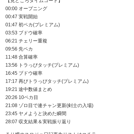
【見どころタイムコード】
00:00 オープニング
00:47 実戦開始
01:47 初ペカ(プレミアム)
03:53 ブドウ確率
06:21 チェリー重複
09:56 先ペカ
11:48 合算確率
13:56 トラっぴタッチ(プレミアム)
16:45 ブドウ確率
17:17 再びトラっぴタッチ(プレミアム)
19:21 途中数値まとめ
20:26 10ペカ目
21:08 ゾロ目で連チャン更新(剣士の入場)
23:45 ヤメようと決めた瞬間
28:07 収支結果＆実戦振り返り