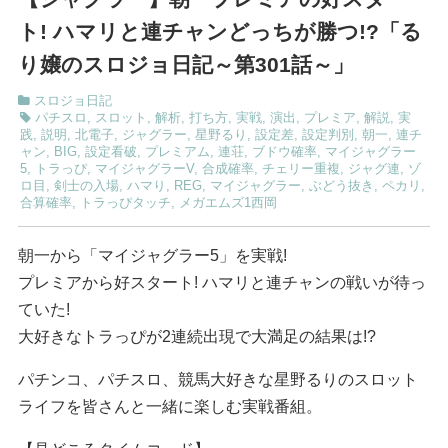
ト! ハマリと連チャンどっちが勝つ!?「る
り嬢のスロジョ日記～第301話～」
スロジョ日記
パチスロ
,
スロット
,
解析
,
打ち方
,
実戦
,
演出
,
プレミア
,
解説
,
実
践
,
説明
,
北電子
,
ジャグラー
,
星野るり
,
設定差
,
設定判別
,
朝一
,
連チ
ャン
,
BIG
,
設定看破
,
プレミアム
,
連荘
,
ブドウ確率
,
マイジャグラー
5
,
トラっぴ
,
マイジャグラーV
,
合成確率
,
チェリー重複
,
ジャグ連
,
ゾ
ロ目
,
剣士の入場
,
ハマり
,
REG
,
マイジャグラー
,
ぶどう抜き
,
ペカリ
,
合算確率
,
トラっぴタッチ
,
メガエムズ1西岡
朝一から「マイジャグラー5」を実戦!
プレミアから好スタート! ハマリと連チャンの戦いが待っ
ていた!
大好きなトラっぴが2連続出現で大満足の結果は!?
パチンコ、パチスロ、競馬大好きな星野るりのスロット
ライフを皆さんと一緒に楽しむ実戦番組。