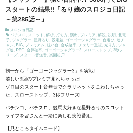
スタートの結果!!「るり嬢のスロジョ日記
～第285話～」
スロジョ日記
パチスロ
,
スロット
,
解析
,
打ち方
,
演出
,
プレミア
,
解説
,
説明
,
北電
子
,
ジャグラー
,
星野るり
,
設定差
,
ゴーゴージャグラー
,
台選び
,
連チ
ャン
,
BIG
,
プレミアム
,
狙い台
,
合成確率
,
チェリー重複
,
光り方
,
ジャ
グ連
,
REG
,
合算確率
,
ゴーゴージャグラー3
,
スローストップ
,
3秒フ
リーズ
,
スタート音無音
,
楽園松戸
朝一から「ゴーゴージャグラー3」を実戦!
嬉しい3回のプレミア見れちゃった!
ゾロ目のスタート音無音でクラリネットをこわしちゃっ
た、スローストップ、3秒フリーズ!!
パチンコ、パチスロ、競馬大好きな星野るりのスロット
ライフを皆さんと一緒に楽しむ実戦番組。
【見どころタイムコード】