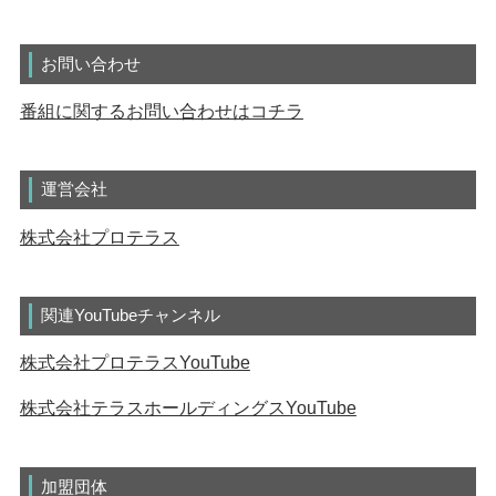
お問い合わせ
番組に関するお問い合わせはコチラ
運営会社
株式会社プロテラス
関連YouTubeチャンネル
株式会社プロテラスYouTube
株式会社テラスホールディングスYouTube
加盟団体