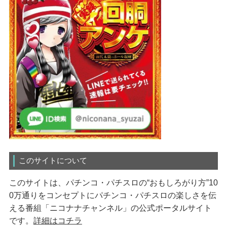
このサイトについて
このサイトは、パチンコ・パチスロの“おもしろがり方”10
0万通りをコンセプトにパチンコ・パチスロの楽しさを伝
える番組「ニコナナチャンネル」の公式ポータルサイト
です。
詳細はコチラ