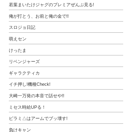
若葉まいたけジャグのプレミアぜんぶ見る!
俺が打とう、お前と俺の金で!!
スロジョ日記
萌えセン
けったま
リベンジャーズ
ギャラクティカ
イチ押し!機種Check!
大崎一万発の本音で話せや!!
ミセス時給UPる！
ピラミ△はアームでブッ壊す!
負けキャン