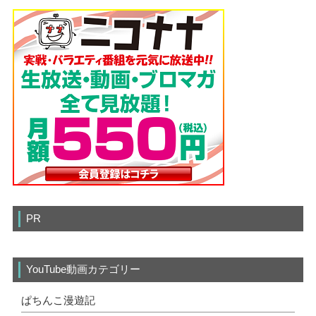
PR
YouTube動画カテゴリー
ぱちんこ漫遊記