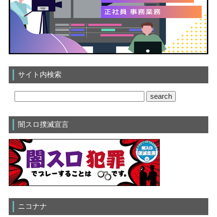
サイト内検索
闇スロ撲滅宣言
ニコナナ