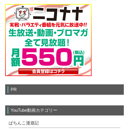
PR
YouTube動画カテゴリー
ぱちんこ漫遊記