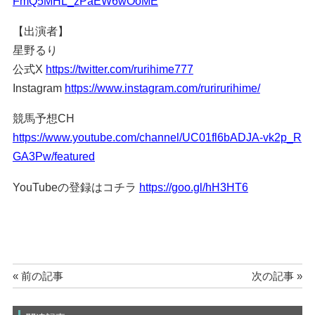
FmQ5MHL_zPaEW6wOoME
【出演者】
星野るり
公式X
https://twitter.com/rurihime777
Instagram
https://www.instagram.com/rurirurihime/
競馬予想CH
https://www.youtube.com/channel/UC01fl6bADJA-vk2p_R
GA3Pw/featured
YouTubeの登録はコチラ
https://goo.gl/hH3HT6
« 前の記事
次の記事 »