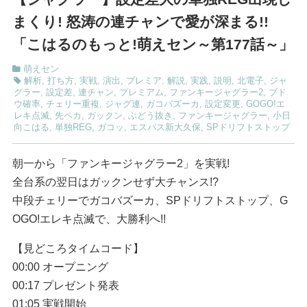
まくり! 怒涛の連チャンで愛が深まる!!
「こはるのもっと!萌えセン～第177話～」
萌えセン
解析
,
打ち方
,
実戦
,
演出
,
プレミア
,
解説
,
実践
,
説明
,
北電子
,
ジャ
グラー
,
設定差
,
連チャン
,
プレミアム
,
ファンキージャグラー2
,
ブド
ウ確率
,
チェリー重複
,
ジャグ連
,
ガコバズーカ
,
設定変更
,
GOGO!エ
レキ点滅
,
先ペカ
,
ガックン
,
ぶどう抜き
,
ファンキージャグラー
,
小日
向こはる
,
単独REG
,
ガコッ
,
エスパス新大久保
,
SPドリフトストップ
朝一から「ファンキージャグラー2」を実戦!
全台系の翌日はガックンせず大チャンス!?
中段チェリーでガコバズーカ、SPドリフトストップ、G
OGO!エレキ点滅で、大勝利へ!!
【見どころタイムコード】
00:00 オープニング
00:17 プレゼント発表
01:05 実戦開始