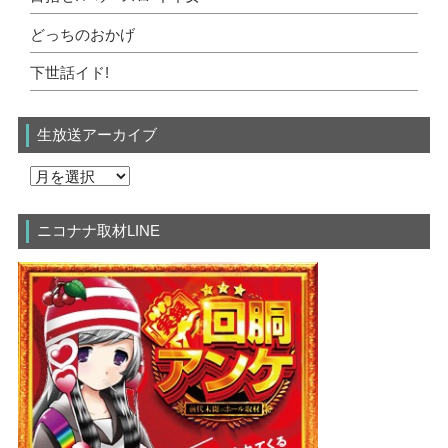
どっちのおかげ
下世話イド!
生放送アーカイブ
ニコナナ取材LINE