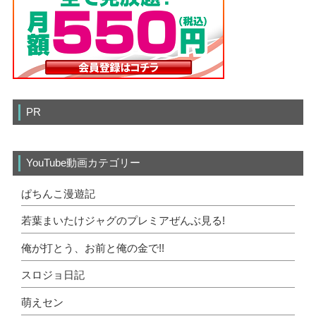
PR
YouTube動画カテゴリー
ぱちんこ漫遊記
若葉まいたけジャグのプレミアぜんぶ見る!
俺が打とう、お前と俺の金で!!
スロジョ日記
萌えセン