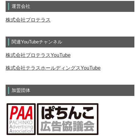
運営会社
株式会社プロテラス
関連YouTubeチャンネル
株式会社プロテラスYouTube
株式会社テラスホールディングスYouTube
加盟団体