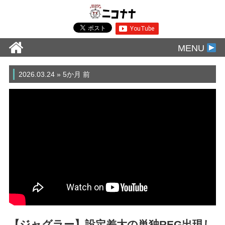
MENU
2026.03.24 » 5か月 前
【ジャグラー】設定差大の単独REG出現し