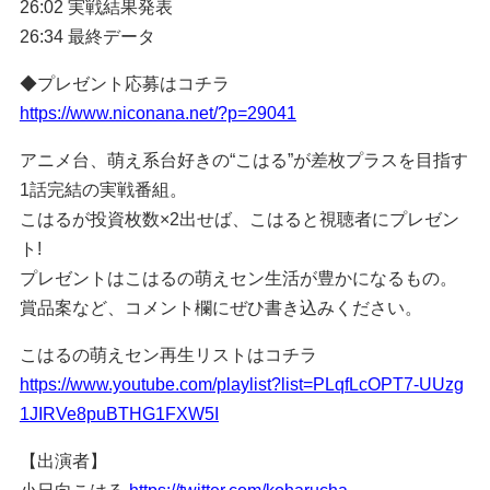
26:02 実戦結果発表
26:34 最終データ
◆プレゼント応募はコチラ
https://www.niconana.net/?p=29041
アニメ台、萌え系台好きの“こはる”が差枚プラスを目指す
1話完結の実戦番組。
こはるが投資枚数×2出せば、こはると視聴者にプレゼン
ト!
プレゼントはこはるの萌えセン生活が豊かになるもの。
賞品案など、コメント欄にぜひ書き込みください。
こはるの萌えセン再生リストはコチラ
https://www.youtube.com/playlist?list=PLqfLcOPT7-UUzg
1JIRVe8puBTHG1FXW5I
【出演者】