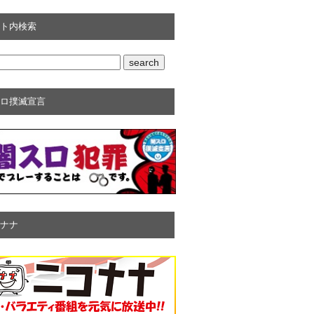
ト内検索
ロ撲滅宣言
ナナ