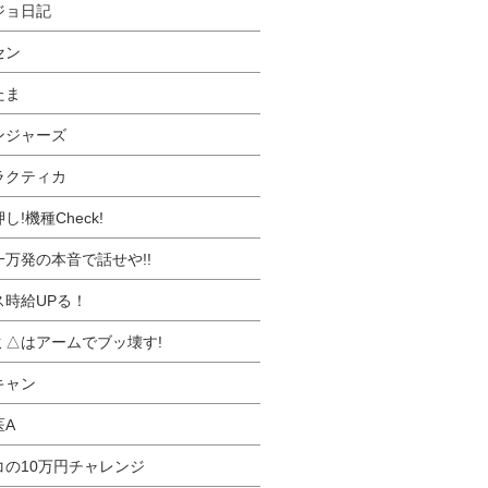
ジョ日記
セン
たま
ンジャーズ
ラクティカ
し!機種Check!
一万発の本音で話せや!!
ス時給UPる！
ミ△はアームでブッ壊す!
キャン
医A
コの10万円チャレンジ