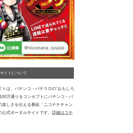
サイトについて
イトは、パチンコ・パチスロの“おもしろ
”100万通りをコンセプトにパチンコ・パ
の楽しさを伝える番組「ニコナナチャン
の公式ポータルサイトです。
詳細はコチ