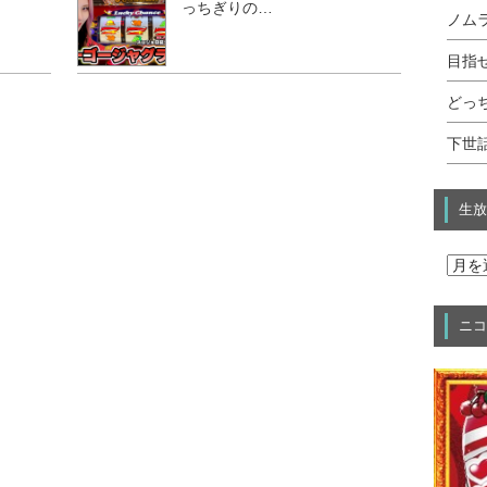
っちぎりの…
ノムラ
目指せ
どっ
下世話
生放
ニコ