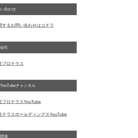
い合わせ
関するお問い合わせはコチラ
会社
社プロテラス
YouTubeチャンネル
プロテラスYouTube
テラスホールディングスYouTube
団体