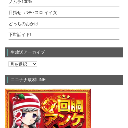
ノムラ100%
目指せ! パチ･スロ イイ女
どっちのおかげ
下世話イド!
生放送アーカイブ
ニコナナ取材LINE