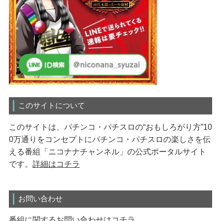
このサイトについて
このサイトは、パチンコ・パチスロの“おもしろがり方”10
0万通りをコンセプトにパチンコ・パチスロの楽しさを伝
える番組「ニコナナチャンネル」の公式ポータルサイト
です。
詳細はコチラ
お問い合わせ
番組に関するお問い合わせはコチラ