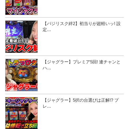
【バジリスク絆2】初当りが超軽いッ! 設
定…
【ジャグラー】プレミア5回! 連チャンと
ハ…
【ジャグラー】5択の台選びは正解!? プ
レ…