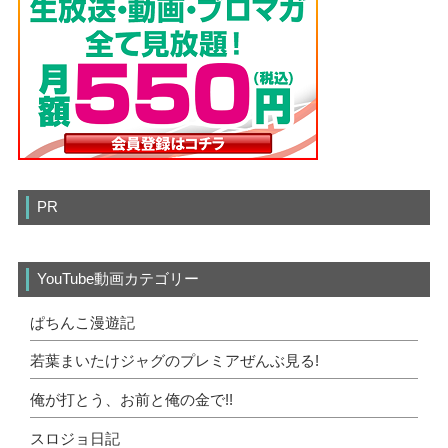
PR
YouTube動画カテゴリー
ぱちんこ漫遊記
若葉まいたけジャグのプレミアぜんぶ見る!
俺が打とう、お前と俺の金で!!
スロジョ日記