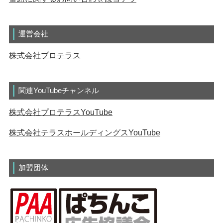
運営会社
株式会社プロテラス
関連YouTubeチャンネル
株式会社プロテラスYouTube
株式会社テラスホールディングスYouTube
加盟団体