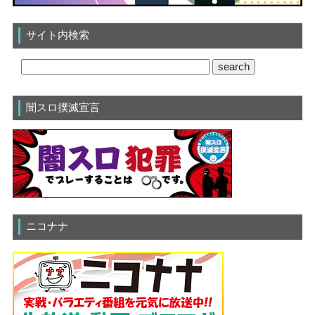
サイト内検索
闇スロ撲滅宣言
ニコナナ