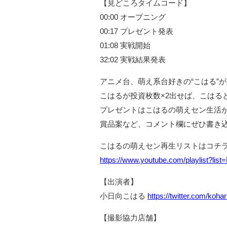
【見どころタイムコード】
00:00 オープニング
00:17 プレゼント発表
01:08 実戦開始
32:02 実戦結果発表
アニメ台、萌え系台好きの“こはる”
こはるが投資枚数×2出せば、こはる
プレゼントはこはるの萌えセン生活
賞品案など、コメント欄にぜひ書き
こはるの萌えセン再生リストはコチ
https://www.youtube.com/playlist?
【出演者】
小日向こはる
https://twitter.com/koha
【撮影協力店舗】