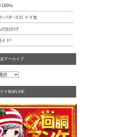
100%
! パチ･スロ イイ女
ちのおかげ
イド!
送アーカイブ
ナナ取材LINE