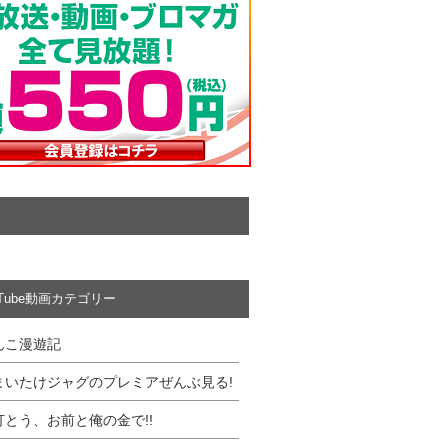
uTube動画カテゴリー
んこ漫遊記
まいたけジャグのプレミアぜんぶ見る!
打とう、お前と俺の金で!!