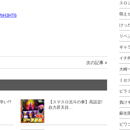
スロ
萌え
gl/hH3HT6
けっ
リベ
ギャ
イチ押
次の記事 »
大崎
ミセ
ピラ
辛い!?
【スマスロ北斗の拳】高設定!
負け
自力昇天目…
蘇生
ビワ