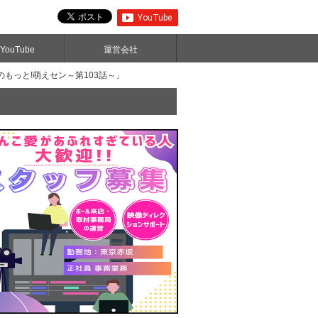
ouTube
運営会社
のもっと!萌えセン～第103話～」