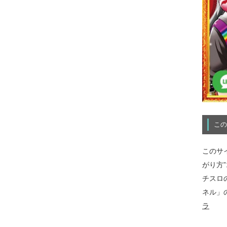
この
このサ
がり方
チスロ
ネル」
ラ