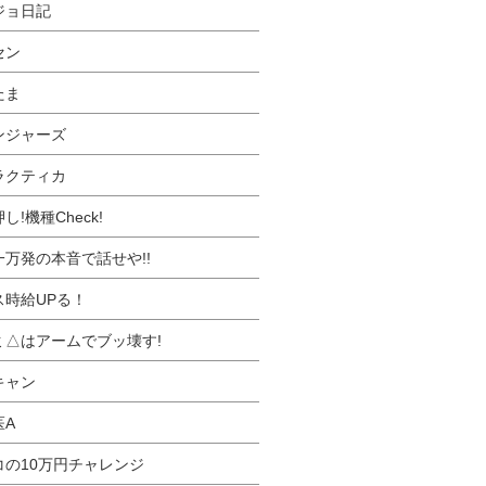
ジョ日記
セン
たま
ンジャーズ
ラクティカ
し!機種Check!
一万発の本音で話せや!!
ス時給UPる！
ミ△はアームでブッ壊す!
キャン
医A
コの10万円チャレンジ