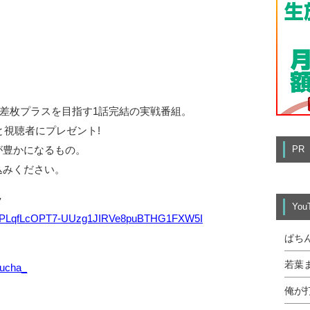
が差枚プラスを目指す1話完結の実戦番組。
と視聴者にプレゼント!
が豊かになるもの。
PR
込みください。
ラ
Yo
list=PLqfLcOPT7-UUzg1JIRVe8puBTHG1FXW5I
ぱち
若葉
rucha_
俺が