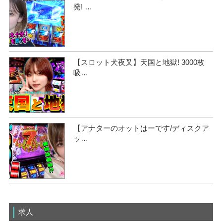
発! …
【スロット犬夜叉】天国と地獄! 3000枚
吸…
【アナターのオットはーです/ディスクア
ッ…
求人