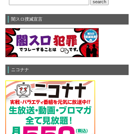
闇スロ撲滅宣言
ニコナナ