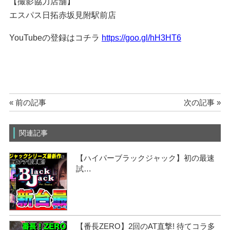
【撮影協力店舗】
エスパス日拓赤坂見附駅前店
YouTubeの登録はコチラ
https://goo.gl/hH3HT6
« 前の記事
次の記事 »
関連記事
【ハイパーブラックジャック】初の最速
試…
【番長ZERO】2回のAT直撃! 待てコラ多