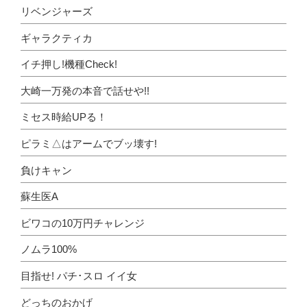
リベンジャーズ
ギャラクティカ
イチ押し!機種Check!
大崎一万発の本音で話せや!!
ミセス時給UPる！
ピラミ△はアームでブッ壊す!
負けキャン
蘇生医A
ビワコの10万円チャレンジ
ノムラ100%
目指せ! パチ･スロ イイ女
どっちのおかげ