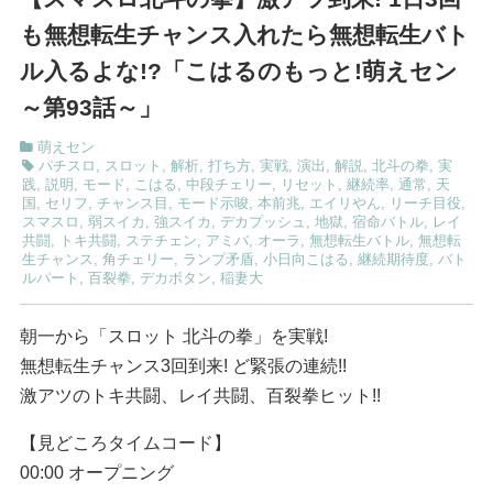
も無想転生チャンス入れたら無想転生バト
ル入るよな!?「こはるのもっと!萌えセン
～第93話～」
萌えセン
パチスロ
,
スロット
,
解析
,
打ち方
,
実戦
,
演出
,
解説
,
北斗の拳
,
実
践
,
説明
,
モード
,
こはる
,
中段チェリー
,
リセット
,
継続率
,
通常
,
天
国
,
セリフ
,
チャンス目
,
モード示唆
,
本前兆
,
エイリやん
,
リーチ目役
,
スマスロ
,
弱スイカ
,
強スイカ
,
デカプッシュ
,
地獄
,
宿命バトル
,
レイ
共闘
,
トキ共闘
,
ステチェン
,
アミバ
,
オーラ
,
無想転生バトル
,
無想転
生チャンス
,
角チェリー
,
ランプ矛盾
,
小日向こはる
,
継続期待度
,
バト
ルパート
,
百裂拳
,
デカボタン
,
稲妻大
朝一から「スロット 北斗の拳」を実戦!
無想転生チャンス3回到来! ど緊張の連続!!
激アツのトキ共闘、レイ共闘、百裂拳ヒット!!
【見どころタイムコード】
00:00 オープニング