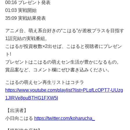
00:16 プレゼント発表
01:03 実戦開始
35:09 実戦結果発表
アニメ台、萌え系台好きの“こはる”が差枚プラスを目指す
1話完結の実戦番組。
こはるが投資枚数×2出せば、こはると視聴者にプレゼン
ト!
プレゼントはこはるの萌えセン生活が豊かになるもの。
賞品案など、コメント欄にぜひ書き込みください。
こはるの萌えセン再生リストはコチラ
https://www.youtube.com/playlist?list=PLqfLcOPT7-UUzg
1JIRVe8puBTHG1FXW5I
【出演者】
小日向こはる
https://twitter.com/koharucha_