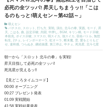
必死の全ツッパ! 昇天しちまうッ!!「こは
るのもっと!萌えセン～第42話～」
萌えセン
パチスロ
,
スロット
,
打ち方
,
実戦
,
演出
,
北斗の拳
,
実践
,
モード
,
昇
天
,
こはる
,
曲
,
設定示唆
,
共闘
,
中押し
,
BGM
,
キリン柄
,
モード示唆
,
本前兆
,
ボイス示唆
,
スマスロ
,
弱スイカ
,
強スイカ
,
宿命バトル
,
無想
転生
,
2チェ
,
レインボーオーラ
,
虹オーラ
,
断末魔
,
雲
,
愛をとりもど
せ
,
違和感
,
つらぬき
,
継続抽選
,
第三停止
,
中チェ
,
死兆星
,
北斗七星
朝一から「スロット 北斗の拳」を実戦!
昇天目指して必死の全ツッパ!
死兆星が見えるッ!!
【見どころタイムコード】
00:00 オープニング
00:27 プレゼント発表
01:09 実戦開始
41:58 実戦結果発表