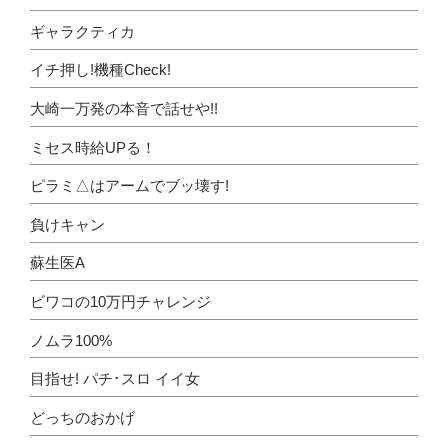
ギャラクティカ
イチ押し!機種Check!
大崎一万発の本音で話せや!!
ミセス時給UPる！
ピラミ△はアームでブッ壊す!
負けキャン
蘇生医A
ビワコの10万円チャレンジ
ノムラ100%
目指せ! パチ･スロ イイ女
どっちのおかげ