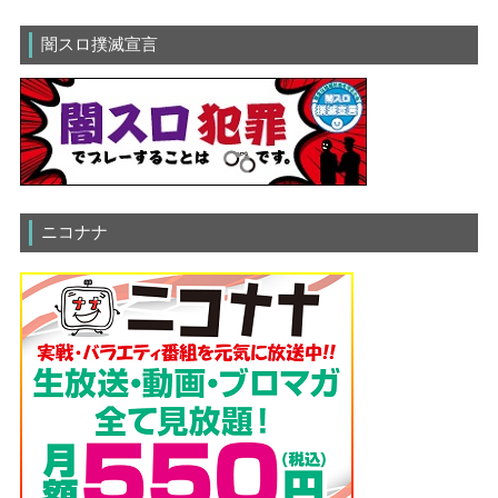
闇スロ撲滅宣言
ニコナナ