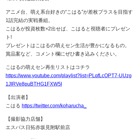
アニメ台、萌え系台好きの“こはる”が差枚プラスを目指す
1話完結の実戦番組。
こはるが投資枚数×2出せば、こはると視聴者にプレゼン
ト!
プレゼントはこはるの萌えセン生活が豊かになるもの。
賞品案など、コメント欄にぜひ書き込みください。
こはるの萌えセン再生リストはコチラ
https://www.youtube.com/playlist?list=PLqfLcOPT7-UUzg
1JIRVe8puBTHG1FXW5I
【出演者】
こはる
https://twitter.com/koharucha_
【撮影協力店舗】
エスパス日拓赤坂見附駅前店