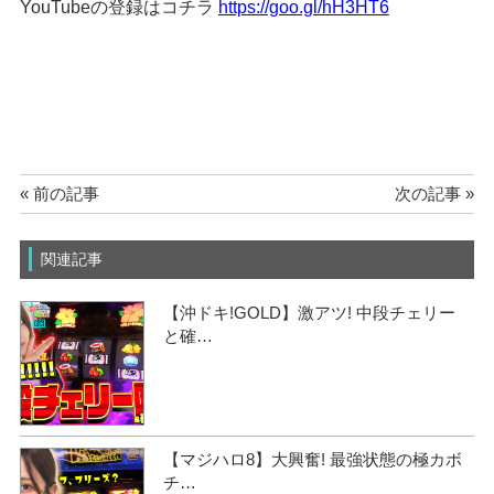
YouTubeの登録はコチラ
https://goo.gl/hH3HT6
« 前の記事
次の記事 »
関連記事
【沖ドキ!GOLD】激アツ! 中段チェリー
と確…
【マジハロ8】大興奮! 最強状態の極カボ
チ…