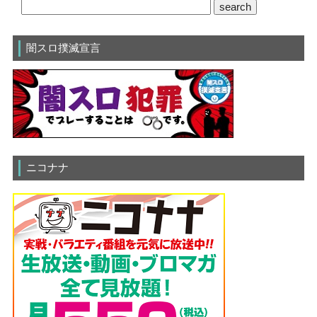
闇スロ撲滅宣言
ニコナナ