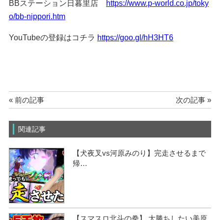
BBステーション日暮里店
https://www.p-world.co.jp/toky
o/bb-nippori.htm
YouTubeの登録はコチラ
https://goo.gl/hH3HT6
« 前の記事
次の記事 »
関連記事
【犬夜叉vs河原みのり】完走させるまで
帰…
【スマスロ北斗の拳】 大勝ちしたい美原