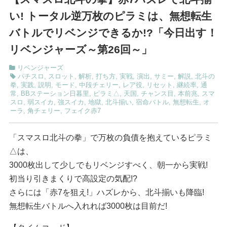
い! トータル逆万枚のピラミは、無想転生
バトルでリベンジできるか!?「今日出す！
リベンジャーズ～第26回～」
リベンジャーズ
パチスロ
,
スロット
,
解析
,
打ち方
,
実戦
,
演出
,
サミー
,
解説
,
北斗の
拳
,
実践
,
説明
,
モード
,
中段チェリー
,
レア役
,
リセット
,
継続率
,
通
常
,
BBステーション日暮里
,
ピラミ△
,
天国
,
チャンス目
,
本前兆
,
スマ
スロ
,
弱スイカ
,
強スイカ
,
地獄
,
北斗揃い
,
宿命バトル
,
無想転生
,
オ
ーラ
,
角チェリー
,
フェイク赤7
「スマスロ北斗の拳」で万枚の負債を抱えているピラミ
△は、
3000枚出して少しでもリベンジすべく、朝一から実戦!
初当り引きまくりで高設定の気配!?
さらには「赤7を狙え!」ハズレから、北斗揃いも降臨!
無想転生バトルへ入れれば3000枚は目前だ!