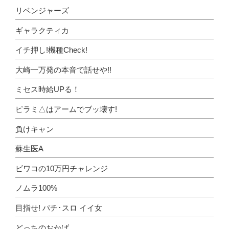
リベンジャーズ
ギャラクティカ
イチ押し!機種Check!
大崎一万発の本音で話せや!!
ミセス時給UPる！
ピラミ△はアームでブッ壊す!
負けキャン
蘇生医A
ビワコの10万円チャレンジ
ノムラ100%
目指せ! パチ･スロ イイ女
どっちのおかげ