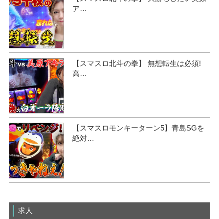
ア…
【スマスロ北斗の拳】 無想転生は必須!
高…
【スマスロモンキーターン5】青島SGを
絶対…
求人