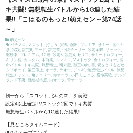
キ共闘! 無想転生バトルから1G連した結
果!!「こはるのもっと!萌えセン～第74話
～」
萌えセン
パチスロ
,
スロット
,
打ち方
,
実戦
,
演出
,
プレミア
,
サミー
,
北斗の
拳
,
実践
,
設定6
,
モード
,
設定差
,
中段チェリー
,
設定示唆
,
リセット
,
継続率
,
プレミアム
,
1G連
,
設定5
,
設定4
,
セリフ
,
サミートロフィー
,
キリン柄
,
カスタム
,
本前兆
,
スマスロ
,
Vストック
,
金トロフィー
,
宿
命バトル
,
トキ共闘
,
無想転生
,
断末魔
,
獣王の肉
,
雲
,
愛をとりもどせ
,
タフボーイ
,
第三停止
,
オーラ
,
ラオウ
,
ジャギ
,
無想転生バトル
,
無想
転生チャンス
,
角チェリー
,
赤オーラ
,
小日向こはる
,
宿命高確
,
デルグ
ランド下栗
,
継続期待度
,
白オーラ
,
青オーラ
朝一から「スロット 北斗の拳」を実戦!
設定4以上確定! Vストック2回でトキ共闘!
無想転生バトルから1G連した結果!!
【見どころタイムコード】
00:00 オープニング