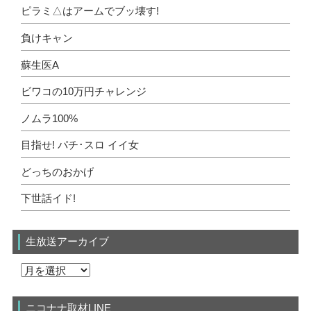
ピラミ△はアームでブッ壊す!
負けキャン
蘇生医A
ビワコの10万円チャレンジ
ノムラ100%
目指せ! パチ･スロ イイ女
どっちのおかげ
下世話イド!
生放送アーカイブ
ニコナナ取材LINE