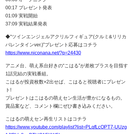
00:17 プレゼント発表
01:09 実戦開始
37:09 実戦結果発表
◆“ツインエンジェルアクリルフィギュア(クルミ&リリカ
バレンタインver.)”プレゼント応募はコチラ
https://www.niconana.net/?p=24430
アニメ台、萌え系台好きの“こはる”が差枚プラスを目指す
1話完結の実戦番組。
こはるが投資枚数×2出せば、こはると視聴者にプレゼン
ト!
プレゼントはこはるの萌えセン生活が豊かになるもの。
賞品案など、コメント欄にぜひ書き込みください。
こはるの萌えセン再生リストはコチラ
https://www.youtube.com/playlist?list=PLqfLcOPT7-UUzg