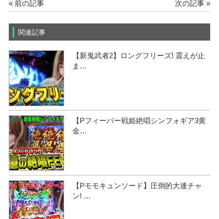
« 前の記事
次の記事 »
関連記事
【新鬼武者2】ロングフリーズ! 震えが止
ま…
【Pフィーバー戦姫絶唱シンフォギア3黄
金…
【Pモモキュンソード】圧倒的大連チャ
ン! …