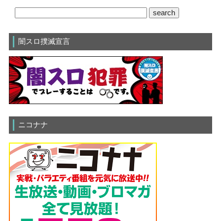
闇スロ撲滅宣言
ニコナナ