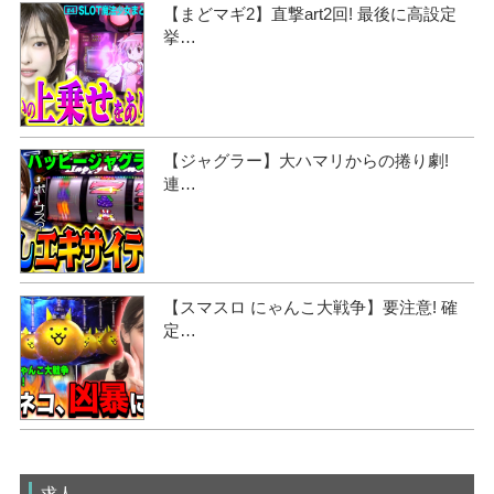
【まどマギ2】直撃art2回! 最後に高設定
挙…
【ジャグラー】大ハマリからの捲り劇!
連…
【スマスロ にゃんこ大戦争】要注意! 確
定…
求人