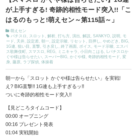
が上手すぎる! 奇跡的相性モード突入!!「こ
はるのもっと!萌えセン～第115話～」
萌えセン
パチスロ
,
スロット
,
解析
,
打ち方
,
演出
,
解説
,
SANKYO
,
説明
,
モ
ード
,
天井
,
設定差
,
朝一
,
設定示唆
,
リセット
,
目押し
,
やめどき
,
BIG
,
1G連
,
狙い目
,
直撃
,
引き戻し
,
終了画面
,
ボイス
,
モード示唆
,
エスパ
ス歌舞伎町
,
スマスロ
,
REG
,
ミニキャラ
,
小日向こはる
,
Lパチスロか
ぐや様は告らせたい
,
スーパーBIG
,
かぐや様
,
奇跡的相性モード
,
変
身
,
藤原
,
ラブ探偵
,
体操着
朝一から「スロット かぐや様は告らせたい」を実戦!
え? BIG直撃!! 1G連も上手すぎるッ!!
ついに奇跡的相性モード突入!!
【見どころタイムコード】
00:00 オープニング
00:16 プレゼント発表
01:04 実戦開始