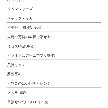
リベンジャーズ
ギャラクティカ
イチ押し!機種Check!
大崎一万発の本音で話せや!!
ミセス時給UPる！
ピラミ△はアームでブッ壊す!
負けキャン
蘇生医A
ビワコの10万円チャレンジ
ノムラ100%
目指せ! パチ･スロ イイ女