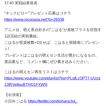
37:40 実戦結果発表
“ネックピロー”プレゼント応募はコチラ
https://www.niconana.net/?p=26538
アニメ台、萌え系台好きの“こはる”が差枚プラスを目指す
1話完結の実戦番組。
こはるが投資枚数×2出せば、こはると視聴者にプレゼン
ト!
プレゼントはこはるの萌えセン生活が豊かになるもの。
賞品案など、コメント欄にぜひ書き込みください。
こはるの萌えセン再生リストはコチラ
https://www.youtube.com/playlist?list=PLqfLcOPT7-UUzg
1JIRVe8puBTHG1FXW5I
【出演者】
小日向こはる
https://twitter.com/koharucha_