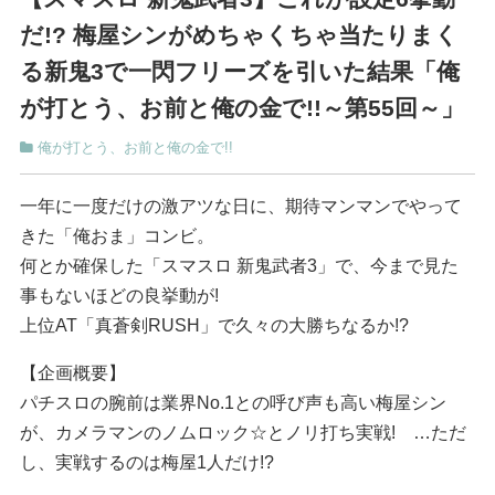
だ!? 梅屋シンがめちゃくちゃ当たりまく
る新鬼3で一閃フリーズを引いた結果「俺
が打とう、お前と俺の金で!!～第55回～」
俺が打とう、お前と俺の金で!!
一年に一度だけの激アツな日に、期待マンマンでやって
きた「俺おま」コンビ。
何とか確保した「スマスロ 新鬼武者3」で、今まで見た
事もないほどの良挙動が!
上位AT「真蒼剣RUSH」で久々の大勝ちなるか!?
【企画概要】
パチスロの腕前は業界No.1との呼び声も高い梅屋シン
が、カメラマンのノムロック☆とノリ打ち実戦! …ただ
し、実戦するのは梅屋1人だけ!?