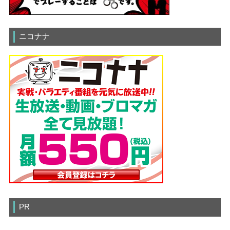
ニコナナ
PR