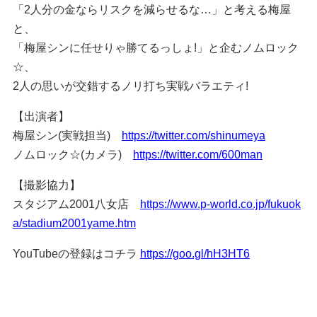
「2人分の金ならリスクを減らせるな…」と考える梅屋
と、
「梅屋シンに任せりゃ勝てるっしょ!」と企むノムロック
☆、
2人の思いが交錯するノリ打ち実戦バラエティ!
【出演者】
梅屋シン(実戦担当)
https://twitter.com/shinumeya
ノムロック☆(カメラ)
https://twitter.com/600man
【撮影協力】
スタジアム2001八女店
https://www.p-world.co.jp/fukuok
a/stadium2001yame.htm
YouTubeの登録はコチラ
https://goo.gl/hH3HT6