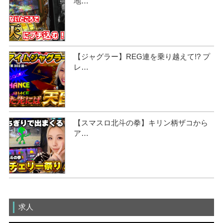
地…
【ジャグラー】REG連を乗り越えて!? プ
レ…
【スマスロ北斗の拳】キリン柄ザコから
ア…
求人