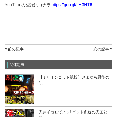
YouTubeの登録はコチラ
https://goo.gl/hH3HT6
« 前の記事
次の記事 »
関連記事
【ミリオンゴッド凱旋】さよなら最後の
凱…
天井イカせてよッ! ゴッド凱旋の天国と