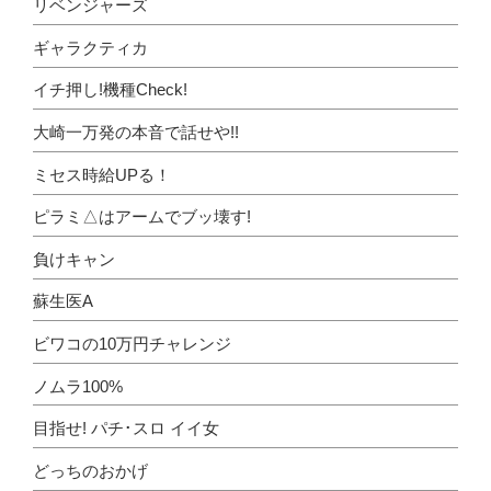
リベンジャーズ
ギャラクティカ
イチ押し!機種Check!
大崎一万発の本音で話せや!!
ミセス時給UPる！
ピラミ△はアームでブッ壊す!
負けキャン
蘇生医A
ビワコの10万円チャレンジ
ノムラ100%
目指せ! パチ･スロ イイ女
どっちのおかげ