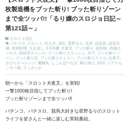
枚製造機をブッた斬り! ブッた斬りゾーン
まで全ツッパ!!「るり嬢のスロジョ日記～
第121話～」
スロジョ日記
パチスロ
,
スロット
,
打ち方
,
演出
,
星野るり
,
天井
,
設定差
,
設定示
唆
,
有利区間
,
引き戻し
,
6.5号機
,
犬夜叉
,
ブッた斬り
,
妖対峙
,
四魂ボ
ーナス
,
鉄砕牙チャンス
,
ブッた斬りスラッシュ
,
月下
,
ブッた斬りゾ
ーン
,
ブッた斬り目
,
ブッた斬りチェリー
,
ブッた斬りスイカ
,
白童子
,
かけらチャレンジ
,
魍魎丸
,
しこんぼーなす
,
駆け抜け
,
封印
,
ジアスセ
ンター南
,
てっさいが
朝一から「スロット犬夜叉」を実戦!
一撃1000枚目指してブッた斬り!
ブッた斬りゾーンまで全ツッパ!!
パチンコ、パチスロ、競馬大好きな星野るりのスロット
ライフを皆さんと一緒に楽しむ実戦番組。