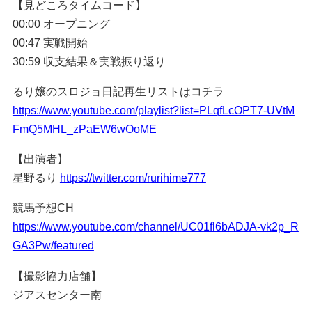
【見どころタイムコード】
00:00 オープニング
00:47 実戦開始
30:59 収支結果＆実戦振り返り
るり嬢のスロジョ日記再生リストはコチラ
https://www.youtube.com/playlist?list=PLqfLcOPT7-UVtM
FmQ5MHL_zPaEW6wOoME
【出演者】
星野るり
https://twitter.com/rurihime777
競馬予想CH
https://www.youtube.com/channel/UC01fl6bADJA-vk2p_R
GA3Pw/featured
【撮影協力店舗】
ジアスセンター南