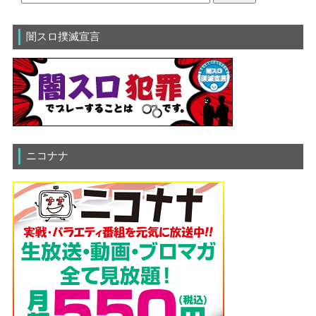
闇スロ撲滅宣言
ニコナナ