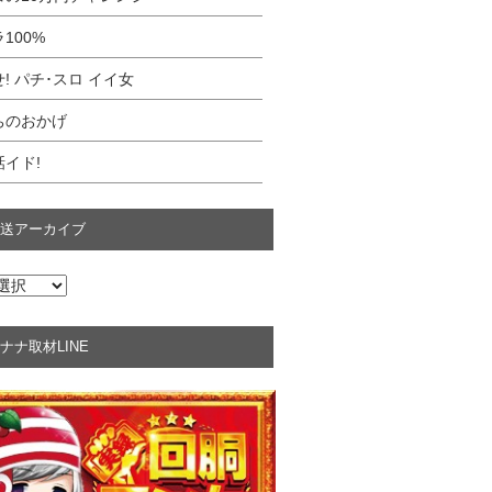
100%
! パチ･スロ イイ女
ちのおかげ
イド!
送アーカイブ
ナナ取材LINE