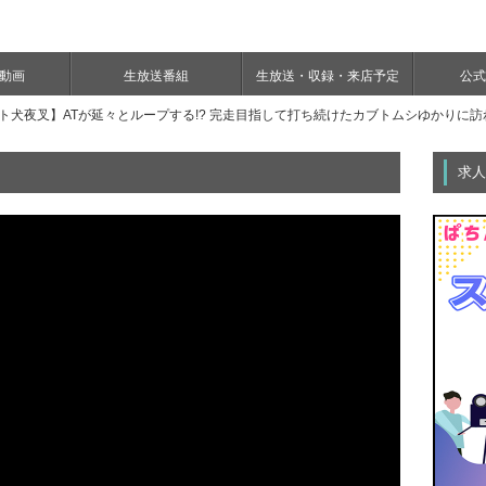
e動画
生放送番組
生放送・収録・来店予定
公式Y
ト犬夜叉】ATが延々とループする!? 完走目指して打ち続けたカブトムシゆかりに訪
求人