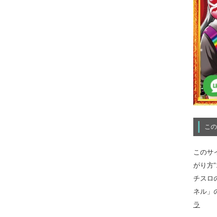
この
このサ
がり方
チスロ
ネル」
ラ