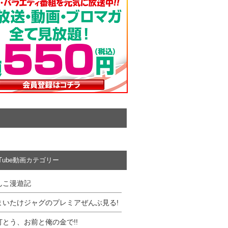
uTube動画カテゴリー
んこ漫遊記
まいたけジャグのプレミアぜんぶ見る!
打とう、お前と俺の金で!!