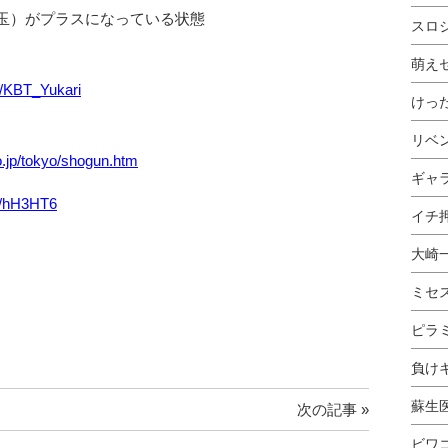
玉）がプラスになっている状態
スロ
萌え
om/KBT_Yukari
けっ
リベ
o.jp/tokyo/shogun.htm
ギャ
gl/hH3HT6
イチ押
大崎
ミセ
ピラ
負け
蘇生
次の記事 »
ビワ