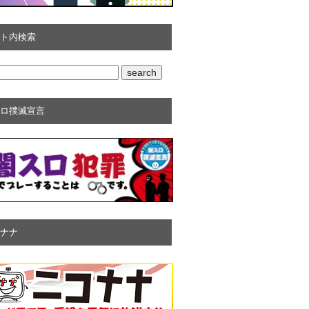
ト内検索
ロ撲滅宣言
ナナ