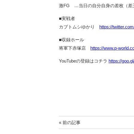
激FG …当日の自分自身の差枚（差
■実戦者
カブトムシゆかり
https://twitter.c
■収録ホール
将軍下赤塚店
https://www.p-world.c
YouTubeの登録はコチラ
https://goo.
« 前の記事