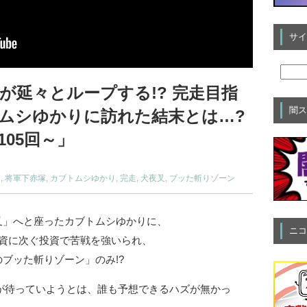
サイ
が延々とループする!? 完走目指
闇ス
ムシゆかりに訪れた結末とは…?
05回～」
明
,
将軍下赤塚
,
カブトムシゆかり
,
完走
,
犬夜叉
,
ブッた斬りゾーン
叉」へと座ったカブトムシゆかりに、
ニコ
投資に次ぐ投資で苦戦を強いられ、
ブッた斬りゾーン」のみ!?
が待っていようとは、誰も予想できるハズが無かっ