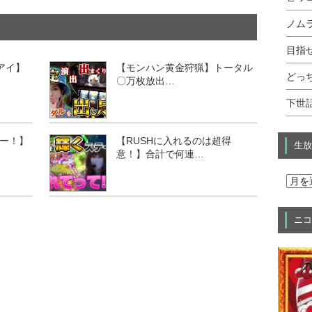
ノムラ
目指せ
アイ】
【モンハン黄金狩猟】トータル
どっ
〇万枚放出…
下世話
ー！】
【RUSHに入れるのは超得
生放
意！】合計で何連…
ニコ