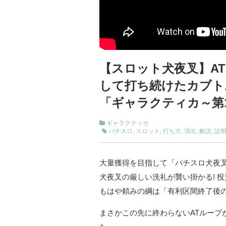
【スロット犬夜叉】AT
して打ち続けたカブト
「ギャラクティカ～第1
ギャラクティカ
パチスロ
,
スロット
,
打ち方
,
演出
,
解説
,
説
大量獲得を目指して「パチスロ犬夜
犬夜叉の厳しい洗礼が襲い掛かる! 
もはや頼みの綱は「有利区間終了後の
まさかこの先に終わらないATループ