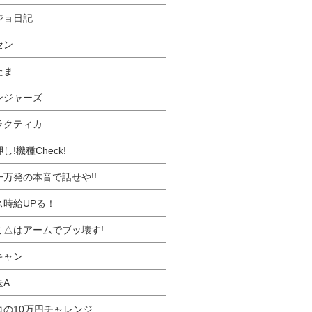
ジョ日記
セン
たま
ンジャーズ
ラクティカ
し!機種Check!
一万発の本音で話せや!!
ス時給UPる！
ミ△はアームでブッ壊す!
キャン
医A
コの10万円チャレンジ