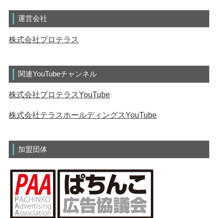
運営会社
株式会社プロテラス
関連YouTubeチャンネル
株式会社プロテラスYouTube
株式会社テラスホールディングスYouTube
加盟団体