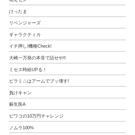
けったま
リベンジャーズ
ギャラクティカ
イチ押し!機種Check!
大崎一万発の本音で話せや!!
ミセス時給UPる！
ピラミ△はアームでブッ壊す!
負けキャン
蘇生医A
ビワコの10万円チャレンジ
ノムラ100%