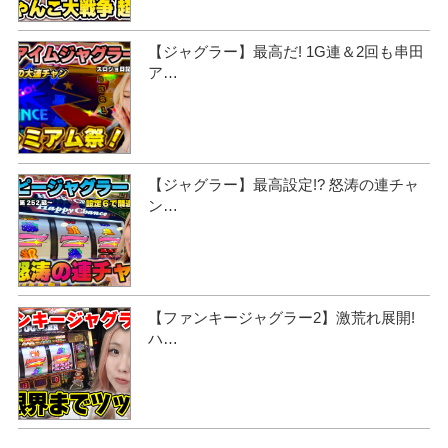
【ジャグラー】最高だ! 1G連＆2回も串田
ア…
【ジャグラー】最高設定!? 怒涛の連チャ
ン…
【ファンキージャグラー2】激荒れ展開!
ハ…