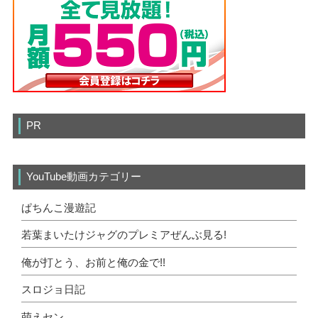
PR
YouTube動画カテゴリー
ぱちんこ漫遊記
若葉まいたけジャグのプレミアぜんぶ見る!
俺が打とう、お前と俺の金で!!
スロジョ日記
萌えセン