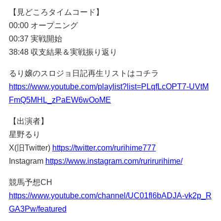
【見どころタイムコード】
00:00 オープニング
00:37 実戦開始
38:48 収支結果＆実戦振り返り
るり嬢のスロジョ日記再生リストはコチラ
https://www.youtube.com/playlist?list=PLqfLcOPT7-UVtM
FmQ5MHL_zPaEW6wOoME
【出演者】
星野るり
X(旧Twitter)
https://twitter.com/rurihime777
Instagram
https://www.instagram.com/rurirurihime/
競馬予想CH
https://www.youtube.com/channel/UC01fl6bADJA-vk2p_R
GA3Pw/featured