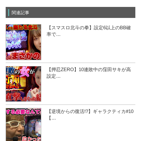
関連記事
【スマスロ北斗の拳】設定6以上のBB確
率で…
【押忍ZERO】10連敗中の窪田サキが高
設定…
【逆境からの復活!?】ギャラクティカ#10
【…