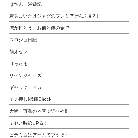
ぱちんこ漫遊記
若葉まいたけジャグのプレミアぜんぶ見る!
俺が打とう、お前と俺の金で!!
スロジョ日記
萌えセン
けったま
リベンジャーズ
ギャラクティカ
イチ押し!機種Check!
大崎一万発の本音で話せや!!
ミセス時給UPる！
ピラミ△はアームでブッ壊す!