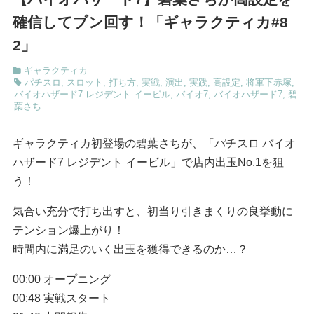
確信してブン回す！「ギャラクティカ#8
2」
ギャラクティカ
パチスロ
,
スロット
,
打ち方
,
実戦
,
演出
,
実践
,
高設定
,
将軍下赤塚
,
バイオハザード7 レジデント イービル
,
バイオ7
,
バイオハザード7
,
碧
葉さち
ギャラクティカ初登場の碧葉さちが、「パチスロ バイオ
ハザード7 レジデント イービル」で店内出玉No.1を狙
う！
気合い充分で打ち出すと、初当り引きまくりの良挙動に
テンション爆上がり！
時間内に満足のいく出玉を獲得できるのか…？
00:00 オープニング
00:48 実戦スタート