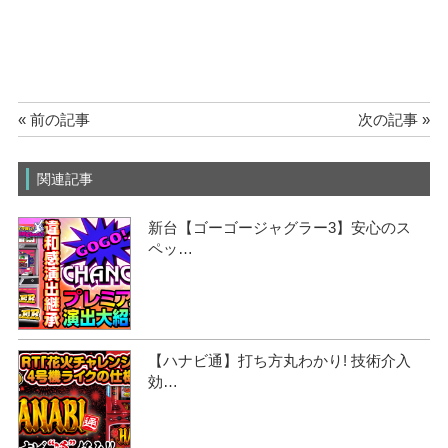
« 前の記事
次の記事 »
関連記事
新台【ゴーゴージャグラー3】安心のス
ペッ…
【ハナビ通】打ち方丸わかり! 技術介入
効…