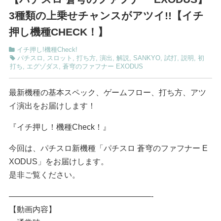
3種類の上乗せチャンスがアツイ!!【イチ
押し機種CHECK！】
イチ押し!機種Check!
パチスロ
,
スロット
,
打ち方
,
演出
,
解説
,
SANKYO
,
試打
,
説明
,
初
打ち
,
エグゾダス
,
蒼穹のファフナー EXODUS
最新機種の基本スペック、ゲームフロー、打ち方、アツ
イ演出をお届けします！
『イチ押し！機種Check！』
今回は、パチスロ新機種「パチスロ 蒼穹のファフナー E
XODUS」をお届けします。
是非ご覧ください。
——————————————————-
【動画内容】