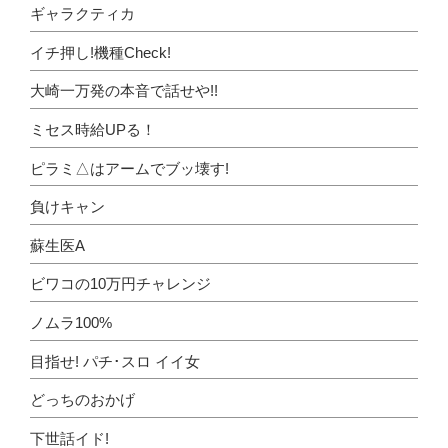
ギャラクティカ
イチ押し!機種Check!
大崎一万発の本音で話せや!!
ミセス時給UPる！
ピラミ△はアームでブッ壊す!
負けキャン
蘇生医A
ビワコの10万円チャレンジ
ノムラ100%
目指せ! パチ･スロ イイ女
どっちのおかげ
下世話イド!