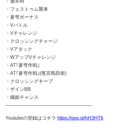
・通常時
・フェストゥム襲来
・蒼穹ボーナス
・Vバトル
・Vチャレンジ
・クロッシングチャージ
・Vアタック
・WアップVチャレンジ
・AT｢蒼穹作戦｣
・AT｢蒼穹作戦｣(竜宮島防衛)
・クロッシングキープ
・ザインBB
・織姫チャンス
——————————————————-
Youtubeの登録はコチラ
https://goo.gl/hH3HT6