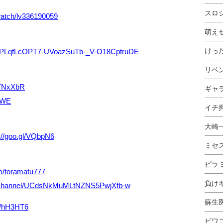
スロ
p/watch/lv336190059
萌え
けっ
ist=PLqfLcOPT7-UVoazSuTb-_V-O18CptruDE
リベ
l/YNxXbR
ギャ
F5WE
イチ押
大崎
://goo.gl/VQbpN6
ミセ
ピラ
com/toramatu777
負け
m/channel/UCdsNkMuMLtNZNS5PwjXfb-w
蘇生
gl/hH3HT6
ビワ