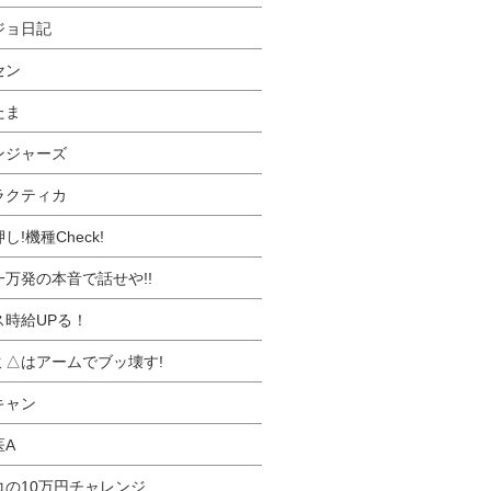
ジョ日記
セン
たま
ンジャーズ
ラクティカ
し!機種Check!
一万発の本音で話せや!!
ス時給UPる！
ミ△はアームでブッ壊す!
キャン
医A
コの10万円チャレンジ