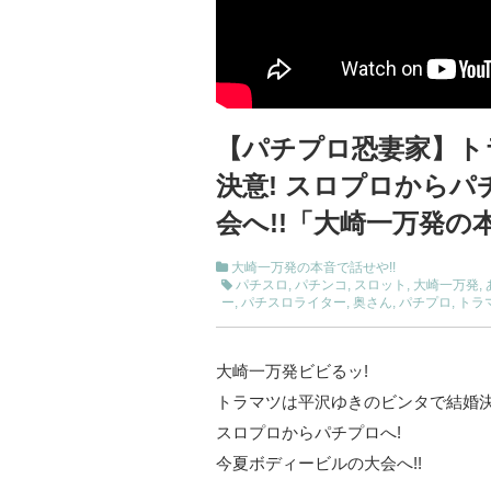
【パチプロ恐妻家】ト
決意! スロプロからパ
会へ!!「大崎一万発の
大崎一万発の本音で話せや!!
パチスロ
,
パチンコ
,
スロット
,
大崎一万発
,
ー
,
パチスロライター
,
奥さん
,
パチプロ
,
トラ
大崎一万発ビビるッ!
トラマツは平沢ゆきのビンタで結婚決
スロプロからパチプロへ!
今夏ボディービルの大会へ!!