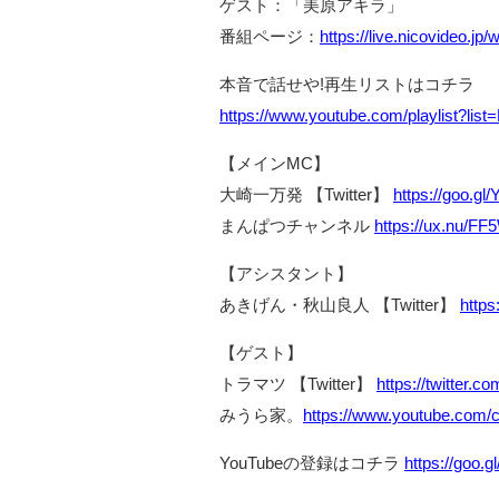
ゲスト：「美原アキラ」
番組ページ：
https://live.nicovideo.j
本音で話せや!再生リストはコチラ
https://www.youtube.com/playlist?l
【メインMC】
大崎一万発 【Twitter】
https://goo.g
まんぱつチャンネル
https://ux.nu/F
【アシスタント】
あきげん・秋山良人 【Twitter】
https
【ゲスト】
トラマツ 【Twitter】
https://twitter.
みうら家。
https://www.youtube.co
YouTubeの登録はコチラ
https://goo.