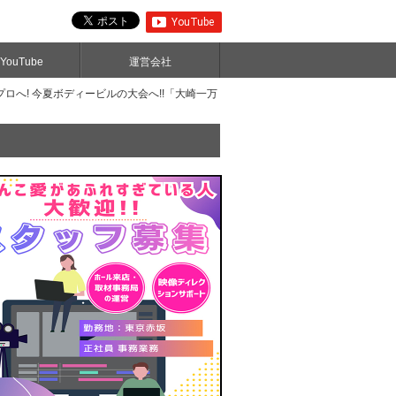
ouTube
運営会社
ロへ! 今夏ボディービルの大会へ!!「大崎一万