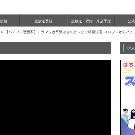
e動画
生放送番組
生放送・収録・来店予定
公式Y
» 【パチプロ恐妻家】トラマツは平沢ゆきのビンタで結婚決意! スロプロからパチプ
求人