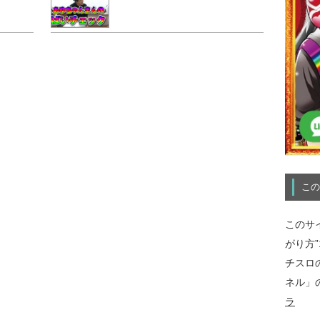
この
このサ
がり方
チスロ
ネル」
ラ