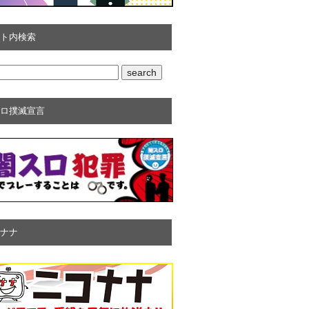
ト内検索
ロ撲滅宣言
ナナ