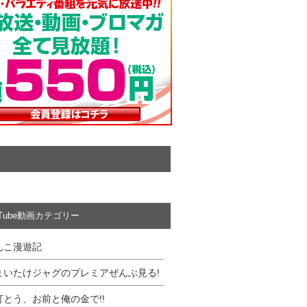
uTube動画カテゴリー
んこ漫遊記
まいたけジャグのプレミアぜんぶ見る!
打とう、お前と俺の金で!!