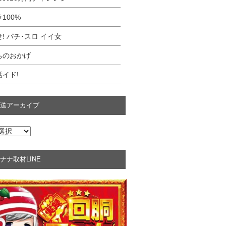
100%
! パチ･スロ イイ女
ちのおかげ
イド!
送アーカイブ
ナナ取材LINE