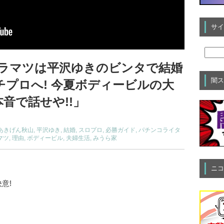
サイ
ラマツは平沢ゆきのビンタで結婚
闇ス
チプロへ! 今夏ボディービルの大
本音で話せや!!」
あきげん秋山
,
平沢ゆき
,
結婚
,
スロプロ
,
必勝ガイド
,
パチンコライタ
マツ
,
理由
,
ボディービル
,
夫婦生活
,
みうら家
ニコ
意!