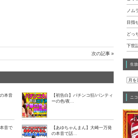
ノムラ
目指せ
どっ
下世話
次の記事 »
生放
の本音
【初告白】パチンコ狂/パンティ
ニコ
ーの色/夜…
本音で
【あゆちゃんまん】大崎一万発
の本音で話…