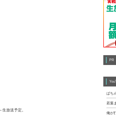
PR
Yo
ぱち
若葉
時～生放送予定。
俺が