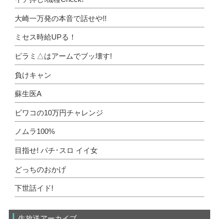
大崎一万発の本音で話せや!!
ミセス時給UPる！
ピラミ△はアームでブッ壊す!
負けキャン
蘇生医A
ビワコの10万円チャレンジ
ノムラ100%
目指せ! パチ･スロ イイ女
どっちのおかげ
下世話イド!
生放送アーカイブ