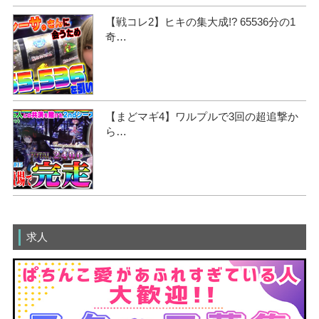
【戦コレ2】ヒキの集大成!? 65536分の1
奇…
【まどマギ4】ワルプルで3回の超追撃か
ら…
求人