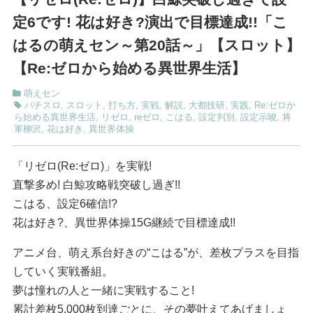
定6です! 花は好き?演出で目標達成!!「こ
はるの萌えセン～第20話～」【スロット】
【Re:ゼロから始める異世界生活】
萌えセン
パチスロ
,
スロット
,
打ち方
,
実戦
,
解説
,
大都技研
,
実践
,
Re:ゼロか
ら始める異世界生活
,
リゼロ
,
reゼロ
,
こはる
,
設定判別
,
設定示唆
,
将
軍柳沢
,
花は好き
,
異世界体操
「リゼロ(Re:ゼロ)」を実戦!
直撃多め! 白鯨攻略戦突破し過ぎ!!
こはる、設定6確信!?
花は好き?、異世界体操15G継続で目標達成!!
アニメ台、萌え系台好きの“こはる”が、差枚プラスを目指
していく実戦番組。
夢は憧れの人と一緒に実戦すること!
累計差枚5,000枚到達ごとに、その夢叶えてあげましょ