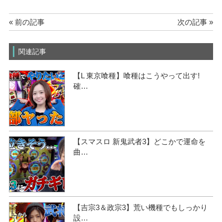
« 前の記事
次の記事 »
関連記事
【L 東京喰種】喰種はこうやって出す!
確…
【スマスロ 新鬼武者3】どこかで運命を
曲…
【吉宗3＆政宗3】荒い機種でもしっかり
設…