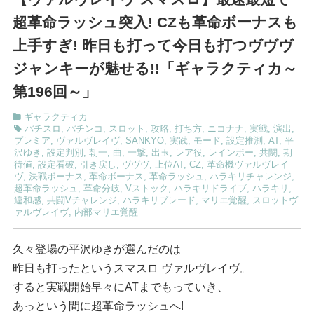
超革命ラッシュ突入! CZも革命ボーナスも
上手すぎ! 昨日も打って今日も打つヴヴヴ
ジャンキーが魅せる!!「ギャラクティカ～
第196回～」
ギャラクティカ
パチスロ
,
パチンコ
,
スロット
,
攻略
,
打ち方
,
ニコナナ
,
実戦
,
演出
,
プレミア
,
ヴァルヴレイヴ
,
SANKYO
,
実践
,
モード
,
設定推測
,
AT
,
平
沢ゆき
,
設定判別
,
朝一
,
曲
,
一撃
,
出玉
,
レア役
,
レインボー
,
共闘
,
期
待値
,
設定看破
,
引き戻し
,
ヴヴヴ
,
上位AT
,
CZ
,
革命機ヴァルヴレイ
ヴ
,
決戦ボーナス
,
革命ボーナス
,
革命ラッシュ
,
ハラキリチャレンジ
,
超革命ラッシュ
,
革命分岐
,
Vストック
,
ハラキリドライブ
,
ハラキリ
,
違和感
,
共闘Vチャレンジ
,
ハラキリブレード
,
マリエ覚醒
,
スロットヴ
ァルヴレイヴ
,
内部マリエ覚醒
久々登場の平沢ゆきが選んだのは
昨日も打ったというスマスロ ヴァルヴレイヴ。
すると実戦開始早々にATまでもっていき、
あっという間に超革命ラッシュへ!