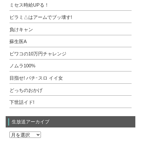
ミセス時給UPる！
ピラミ△はアームでブッ壊す!
負けキャン
蘇生医A
ビワコの10万円チャレンジ
ノムラ100%
目指せ! パチ･スロ イイ女
どっちのおかげ
下世話イド!
生放送アーカイブ