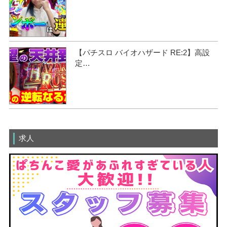
【パチスロ バイオハザード RE:2】高設
定…
求人