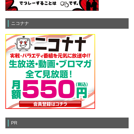
ニコナナ
PR