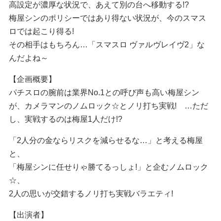
高設定が濃厚な状況で、あえて別の台へ移動する!?
梅屋シンのポリシーではあり得ない状況が、今のスマス
ロでは起こり得る!
その相手はもちろん…「スマスロ ヴァルヴレイヴ2」な
んだよね～
【企画概要】
パチスロの腕前は業界No.1との呼び声も高い梅屋シン
が、カメラマンのノムロック☆とノリ打ち実戦! …ただ
し、実戦するのは梅屋1人だけ!?
「2人分の金ならリスクを減らせるな…」と考える梅屋
と、
「梅屋シンに任せりゃ勝てるっしょ!」と企むノムロック
☆、
2人の思いが交錯するノリ打ち実戦バラエティ!
【出演者】