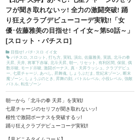
フが聞き取れないッ! 全力の激闘突破! 踊
り狂えクラブデビューコーデ実戦!!「女
優･佐藤雅美の目指せ! イイ女～第50話～」
[スロット・パチスロ]
目指せ! パチ･スロ イイ女
パチスロ
,
スロット
,
打ち方
,
実戦
,
演出
,
佐藤雅美
,
実践
,
北斗の拳
天昇
,
天井
,
将軍下赤塚
,
北斗天昇
,
朝一
,
リセット
,
有利区間
,
保留
,
偶
数示唆
,
モード示唆
,
激闘ボーナス
,
真・天昇ラッシュ
,
クラブデビュ
ー
,
七星チャージ
,
あべし
,
昇舞魂
,
しょうぶだま
,
世紀末ゾーン
,
断末
魔ゾーン
,
しょうぶのとき
,
昇舞の刻
,
バトルレベル
,
小役レベル
,
強敵
バトル
,
転生ゾーン
朝一から「北斗の拳 天昇」を実戦!
七星チャージのセリフが聞き取れないッ!
根性で激闘ボーナスを突破するッ!
踊り狂えクラブデビューコーデ実戦!!
【見どころタイムコード】