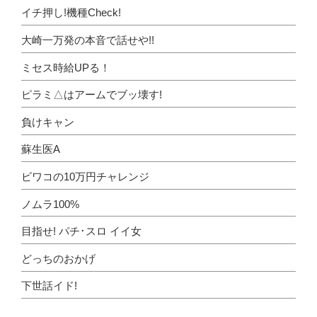
イチ押し!機種Check!
大崎一万発の本音で話せや!!
ミセス時給UPる！
ピラミ△はアームでブッ壊す!
負けキャン
蘇生医A
ビワコの10万円チャレンジ
ノムラ100%
目指せ! パチ･スロ イイ女
どっちのおかげ
下世話イド!