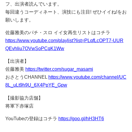
フ、出演者読んでいます。
毎回違うコーディネート、演技にも注目! ぜひイイね!をお
願いします。
佐藤雅美のパチ・スロ イイ女再生リストはコチラ
https://www.youtube.com/playlist?list=PLqfLcOPT7-UUR
QEvhIiu7OVwSoPCqK1Ww
【出演者】
佐藤雅美
https://twitter.com/sugar_masami
おさとうCHANNEL
https://www.youtube.com/channel/UC
8L_uLt9h9U_6X4PpYE_Gpw
【撮影協力店舗】
将軍下赤塚店
YouTubeの登録はコチラ
https://goo.gl/hH3HT6