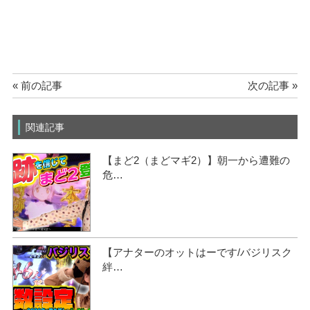
« 前の記事
次の記事 »
関連記事
【まど2（まどマギ2）】朝一から遭難の
危…
【アナターのオットはーです/バジリスク
絆…