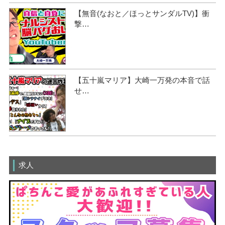
【無音(なおと／ほっとサンダルTV)】衝
撃…
【五十嵐マリア】大崎一万発の本音で話
せ…
求人