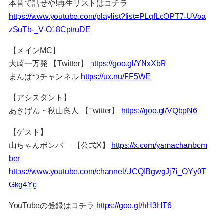
本音で話せや!再生リストはコチラ
https://www.youtube.com/playlist?list=PLqfLcOPT7-UVoa
zSuTb-_V-O18CptruDE
【メインMC】
大崎一万発 【Twitter】
https://goo.gl/YNxXbR
まんぱつチャンネル
https://ux.nu/FF5WE
【アシスタント】
あきげん・秋山良人 【Twitter】
https://goo.gl/VQbpN6
【ゲスト】
山ちゃんボンバー 【公式X】
https://x.com/yamachanbom
ber
https://www.youtube.com/channel/UCQIBgwgJj7i_OYy0T
Gkg4Yg
YouTubeの登録はコチラ
https://goo.gl/hH3HT6