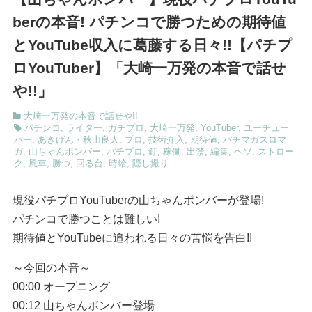
berの本音! パチンコで勝つための期待値
とYouTube収入に葛藤する日々!!【パチプ
ロYouTuber】「大崎一万発の本音で話せ
や!!」
大崎一万発の本音で話せや!!
パチンコ
,
ライター
,
ガチプロ
,
大崎一万発
,
YouTuber
,
ユーチュー
バー
,
あきげん・秋山良人
,
プロ
,
技術介入
,
期待値
,
パチマガスロマ
ガ
,
山ちゃんボンバー
,
パチプロ
,
釘
,
稼働
,
出禁
,
編集
,
ヘソ
,
ストロー
ク
,
風車
,
勝つ
,
回る台
,
時給
,
隠し撮り
現役パチプロYouTuberの山ちゃんボンバーが登場!
パチンコで勝つことは難しい!
期待値とYouTubeに追われる日々の苦悩を告白!!
～今回の本音～
00:00 オープニング
00:12 山ちゃんボンバー登場