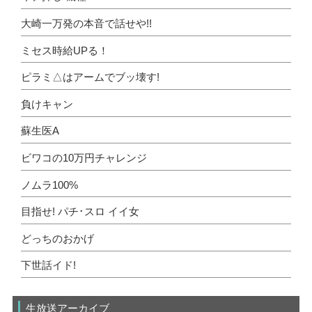
大崎一万発の本音で話せや!!
ミセス時給UPる！
ピラミ△はアームでブッ壊す!
負けキャン
蘇生医A
ビワコの10万円チャレンジ
ノムラ100%
目指せ! パチ･スロ イイ女
どっちのおかげ
下世話イド!
生放送アーカイブ