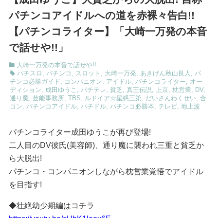
パチンコアイドルへの道を赤裸々告白!!
【パチンコライター】「大崎一万発の本音
で話せや!!」
大崎一万発の本音で話せや!!
パチスロ
,
パチンコ
,
スロット
,
大崎一万発
,
あきげん秋山良人
,
パ
チンコ必勝ガイド
,
コンパニオン
,
アイドル
,
パチンコライター
,
オー
ディション
,
成田ゆうこ
,
パチテレ
,
貧乏
,
真王伝説
,
上京
,
枕営業
,
DV
,
通り魔
,
芸能事務所
,
TBS
,
ルドイア☆星惑三第
,
だいさんわくせい
,
合
コン
,
パチンコアイドル
,
パチドル
,
パチンコ必勝本
,
テレビ
,
地上波
パチンコライター成田ゆうこが再び登場!
二人目のDV彼氏(美容師)、通り魔に襲われ三重と貧乏か
ら大脱出!
パチンコ・コンパニオンしながら枕営業覚悟でアイドル
を目指す!
◆壮絶幼少期編はコチラ