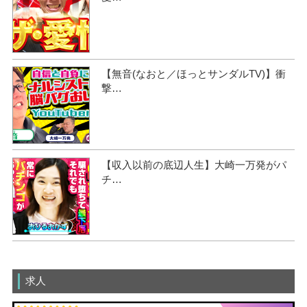
【無音(なおと／ほっとサンダルTV)】衝
撃…
【収入以前の底辺人生】大崎一万発がパ
チ…
求人