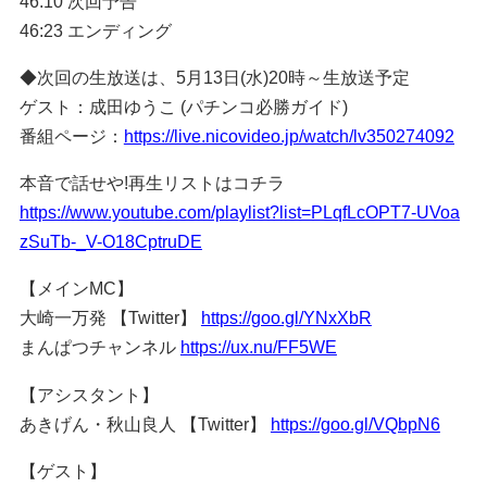
46:10 次回予告
46:23 エンディング
◆次回の生放送は、5月13日(水)20時～生放送予定
ゲスト：成田ゆうこ (パチンコ必勝ガイド)
番組ページ：
https://live.nicovideo.jp/watch/lv350274092
本音で話せや!再生リストはコチラ
https://www.youtube.com/playlist?list=PLqfLcOPT7-UVoa
zSuTb-_V-O18CptruDE
【メインMC】
大崎一万発 【Twitter】
https://goo.gl/YNxXbR
まんぱつチャンネル
https://ux.nu/FF5WE
【アシスタント】
あきげん・秋山良人 【Twitter】
https://goo.gl/VQbpN6
【ゲスト】