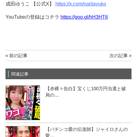
成田ゆうこ 【公式X】
https://x.com/naritayuko
YouTubeの登録はコチラ
https://goo.gl/hH3HT6
« 前の記事
次の記事 »
関連記事
【赤裸々告白】宝くじ100万円当選と破
局の…
【パチンコ愛の伝道師】ジャイロさんの
愛…