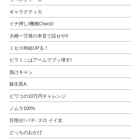
ギャラクティカ
イチ押し!機種Check!
大崎一万発の本音で話せや!!
ミセス時給UPる！
ピラミ△はアームでブッ壊す!
負けキャン
蘇生医A
ビワコの10万円チャレンジ
ノムラ100%
目指せ! パチ･スロ イイ女
どっちのおかげ