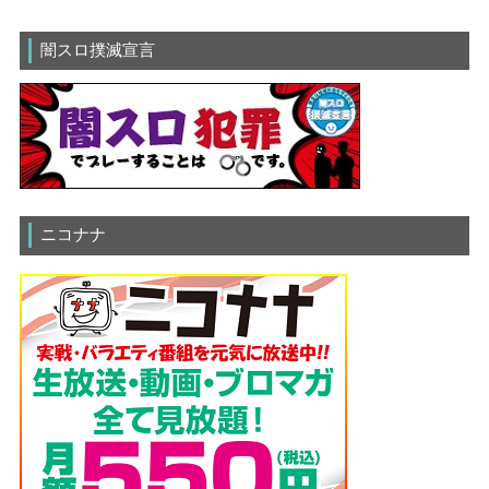
闇スロ撲滅宣言
ニコナナ