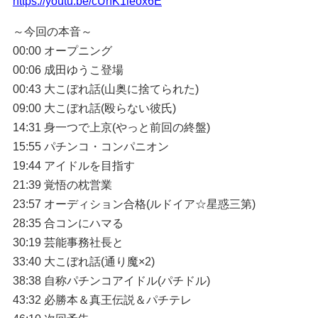
https://youtu.be/cUhK1leox6E
～今回の本音～
00:00 オープニング
00:06 成田ゆうこ登場
00:43 大こぼれ話(山奥に捨てられた)
09:00 大こぼれ話(殴らない彼氏)
14:31 身一つで上京(やっと前回の終盤)
15:55 パチンコ・コンパニオン
19:44 アイドルを目指す
21:39 覚悟の枕営業
23:57 オーディション合格(ルドイア☆星惑三第)
28:35 合コンにハマる
30:19 芸能事務社長と
33:40 大こぼれ話(通り魔×2)
38:38 自称パチンコアイドル(パチドル)
43:32 必勝本＆真王伝説＆パチテレ