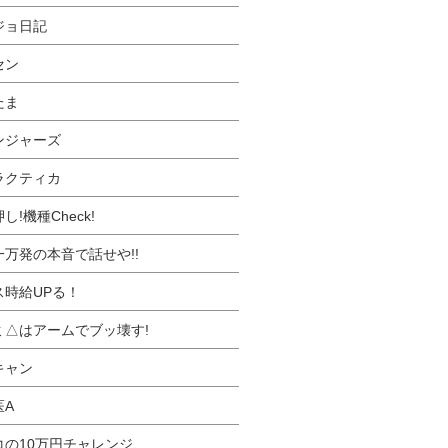
ジョ日記
セン
たま
ンジャーズ
ラクティカ
し!機種Check!
一万発の本音で話せや!!
ス時給UPる！
ミ△はアームでブッ壊す!
キャン
医A
コの10万円チャレンジ