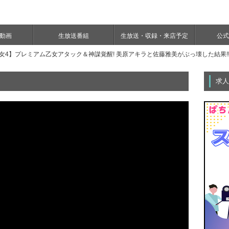
e動画
生放送番組
生放送・収録・来店予定
公式Y
女4】プレミアム乙女アタック＆神謀覚醒! 美原アキラと佐藤雅美がぶっ壊した結果!
求人