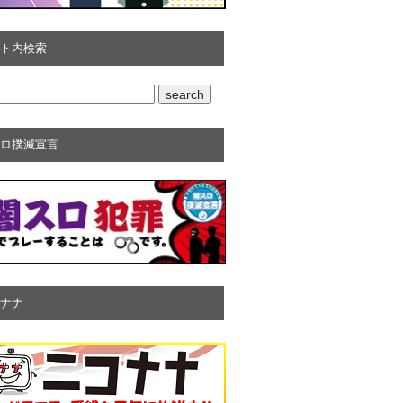
ト内検索
ロ撲滅宣言
ナナ