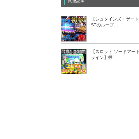
関連記事
【シュタインズ・ゲート
STのループ…
【スロット ソードアー
ライン】投…