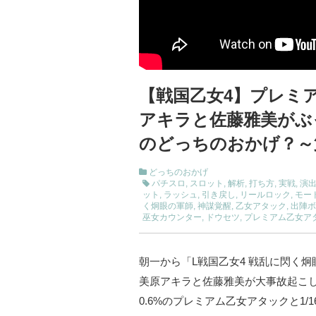
【戦国乙女4】プレミア
アキラと佐藤雅美がぶ
のどっちのおかげ？～
どっちのおかげ
パチスロ
,
スロット
,
解析
,
打ち方
,
実戦
,
演
ット
,
ラッシュ
,
引き戻し
,
リールロック
,
モー
く炯眼の軍師
,
神謀覚醒
,
乙女アタック
,
出陣ボ
巫女カウンター
,
ドウセツ
,
プレミアム乙女ア
朝一から「L戦国乙女4 戦乱に閃く炯眼
美原アキラと佐藤雅美が大事故起こし
0.6%のプレミアム乙女アタックと1/16