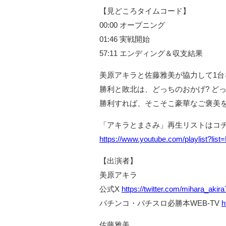
【見どころタイムコード】
00:00 オープニング
01:46 実戦開始
57:11 エンディング＆収支結果
美原アキラと佐藤雅美が協力して1台
勝利と敗北は、どっちのおかげ? どっ
勝利すれば、そこそこ豪華なご褒美を
「アキラとまさみ」再生リストはコ
https://www.youtube.com/playlist?
【出演者】
美原アキラ
公式X
https://twitter.com/mihara_akir
パチンコ・パチスロ必勝本WEB-TV
h
佐藤雅美