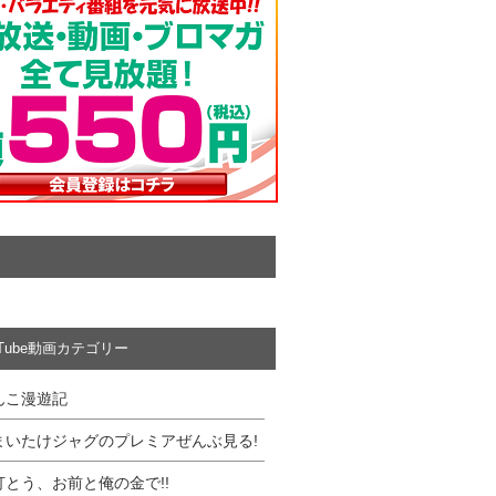
uTube動画カテゴリー
んこ漫遊記
まいたけジャグのプレミアぜんぶ見る!
打とう、お前と俺の金で!!