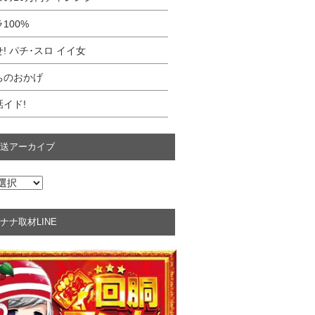
100%
! パチ･スロ イイ女
ちのおかげ
イド!
送アーカイブ
ナナ取材LINE