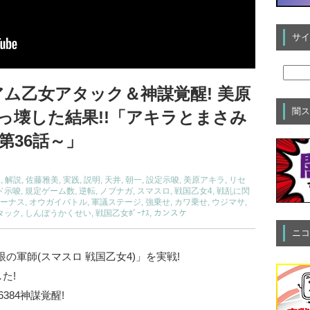
サイ
ム乙女アタック＆神謀覚醒! 美原
闇ス
っ壊した結果!!「アキラとまさみ
第36話～」
出
,
解説
,
佐藤雅美
,
実践
,
説明
,
天井
,
朝一
,
設定示唆
,
美原アキラ
,
リセ
ド示唆
,
規定ゲーム数
,
逆転
,
ノブナガ
,
スマスロ
,
戦国乙女4
,
戦乱に閃
ーナス
,
オウガイバトル
,
軍議ステージ
,
強乗せ
,
カワ乗せ
,
ウジマサ
,
タック
,
しんぼうかくせい
,
戦国乙女ﾎﾞｰﾅｽ
,
カンスケ
ニコ
の軍師(スマスロ 戦国乙女4)」を実戦!
た!
384神謀覚醒!