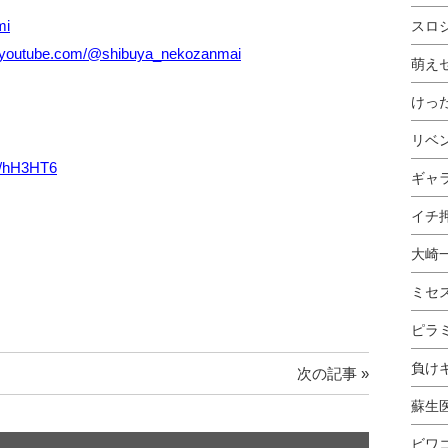
mi
スロ
w.youtube.com/@shibuya_nekozanmai
萌え
けっ
リベ
gl/hH3HT6
ギャ
イチ押
大崎
ミセ
ピラ
負け
次の記事 »
蘇生
ビワ