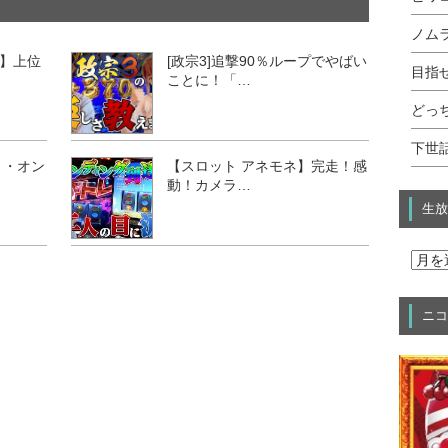
ノムラ
】上位
[政宗3]追撃90％ループでやばい
目指せ
ことに！「…
どっ
下世話
ト・オン
【スロット アネモネ】完走！感
動！カメラ…
生放
ニコ