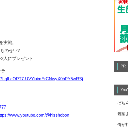
を実戦。
ちのせい?
2人にプレゼント!
PR
チラ
list=PLqfLcOPT7-UVYiuimErCNwyX0hPY5wRSj
Yo
ぱち
a777
若葉
ttps://www.youtube.com/@hisshobon
俺が