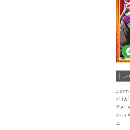
この
このサ
がり方
チスロ
ネル」
ラ