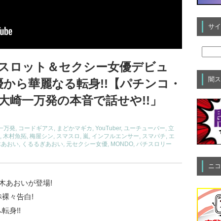
サイ
でスロット＆セクシー女優デビュ
闇ス
優から華麗なる転身!!【パチンコ・
大崎一万発の本音で話せや!!」
一万発
,
コードギアス
,
まどかマギカ
,
YouTuber
,
ユーチューバー
,
立
,
木村魚拓
,
梅屋シン
,
スマスロ
,
嵐
,
インフルエンサー
,
スマパチ
,
エ
木あおい
,
くるるぎあおい
,
元セクシー女優
,
MONDO
,
パチスロリー
ニコ
木あおいが登場!
裸々告白!
転身!!