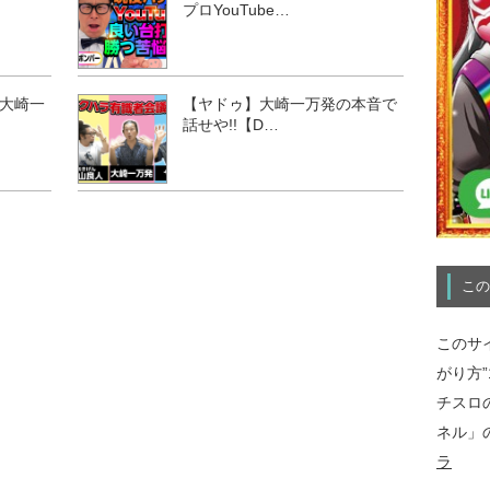
プロYouTube…
大崎一
【ヤドゥ】大崎一万発の本音で
話せや!!【D…
この
このサ
がり方
チスロ
ネル」
ラ