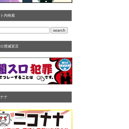
ト内検索
ロ撲滅宣言
ナナ