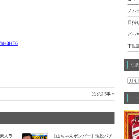
ノムラ
目指せ
どっ
gl/hH3HT6
下世話
生放
次の記事 »
ニコ
素人ラ
【山ちゃんボンバー】現役パチ