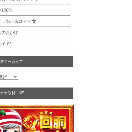
100%
! パチ･スロ イイ女
ちのおかげ
イド!
送アーカイブ
ナナ取材LINE