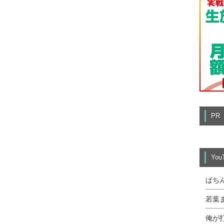
PR
Yo
ぱち
若葉
俺が