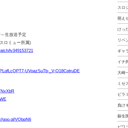
スロ
萌え
けっ
0時～生放送予定
リベ
スロミュー所属)
p/watch/lv349153721
ギャ
イチ押
ist=PLqfLcOPT7-UVoazSuTb-_V-O18CptruDE
大崎
ミセ
l/YNxXbR
ピラ
F5WE
負け
蘇生
://goo.gl/VQbpN6
ビワ