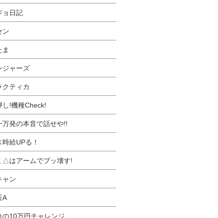
ジョ日記
セン
たま
ンジャーズ
ラクティカ
し!機種Check!
一万発の本音で話せや!!
ス時給UPる！
ミ△はアームでブッ壊す!
キャン
医A
コの10万円チャレンジ