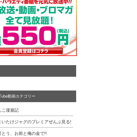
uTube動画カテゴリー
んこ漫遊記
まいたけジャグのプレミアぜんぶ見る!
打とう、お前と俺の金で!!