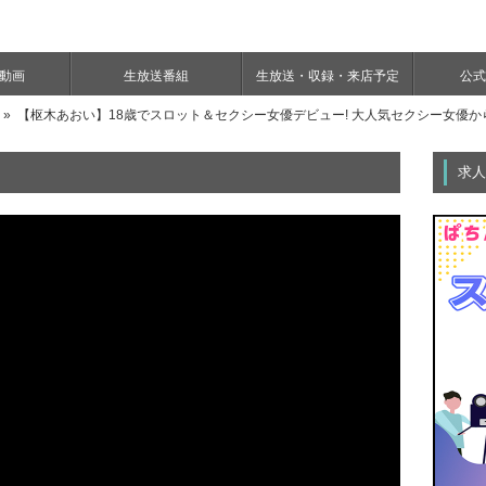
e動画
生放送番組
生放送・収録・来店予定
公式Y
» 【枢木あおい】18歳でスロット＆セクシー女優デビュー! 大人気セクシー女優か
求人