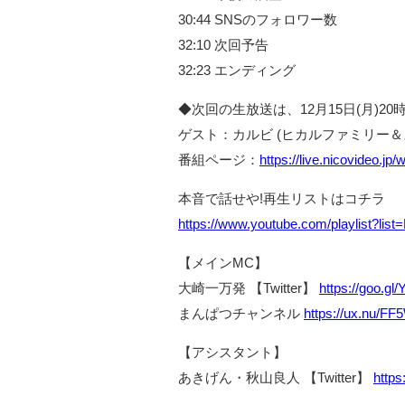
30:44 SNSのフォロワー数
32:10 次回予告
32:23 エンディング
◆次回の生放送は、12月15日(月)2
ゲスト：カルビ (ヒカルファミリー＆
番組ページ：
https://live.nicovideo.j
本音で話せや!再生リストはコチラ
https://www.youtube.com/playlist?l
【メインMC】
大崎一万発 【Twitter】
https://goo.g
まんぱつチャンネル
https://ux.nu/F
【アシスタント】
あきげん・秋山良人 【Twitter】
https