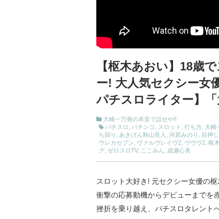
【枢木あおい】18歳
ー! 大人気セクシー女
パチスロライター】「
大崎一万発の本音で話せや!!
パチスロ
,
パチンコ
,
スロット
,
打ち方
,
大崎
ち回り
,
あきげん秋山良人
,
河原みのり
,
目押し
ウレカセブン
,
ヴァルヴレイヴ2
,
ヴヴヴ2
,
枢
グ
,
ゼロスロTV
,
ここみん
,
成瀬心美
スロット大好き! 元セクシー女優の枢
衝撃の応募動機からデビューまでを赤
挫折を乗り越え、パチスロタレントへ