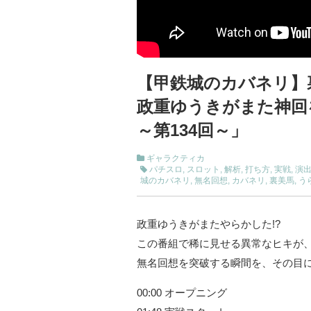
【甲鉄城のカバネリ】裏
政重ゆうきがまた神回
～第134回～」
ギャラクティカ
パチスロ
,
スロット
,
解析
,
打ち方
,
実戦
,
演
城のカバネリ
,
無名回想
,
カバネリ
,
裏美馬
,
う
政重ゆうきがまたやらかした!?
この番組で稀に見せる異常なヒキが、
無名回想を突破する瞬間を、その目に
00:00 オープニング