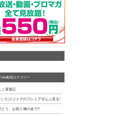
uTube動画カテゴリー
んこ漫遊記
まいたけジャグのプレミアぜんぶ見る!
打とう、お前と俺の金で!!