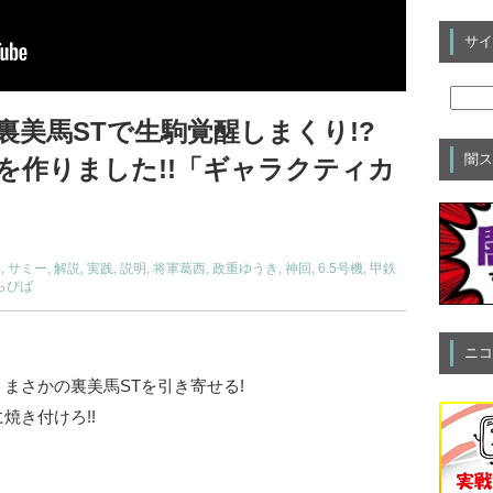
サイ
美馬STで生駒覚醒しまくり!?
闇ス
を作りました!!「ギャラクティカ
出
,
サミー
,
解説
,
実践
,
説明
,
将軍葛西
,
政重ゆうき
,
神回
,
6.5号機
,
甲鉄
らびば
ニコ
まさかの裏美馬STを引き寄せる!
焼き付けろ!!