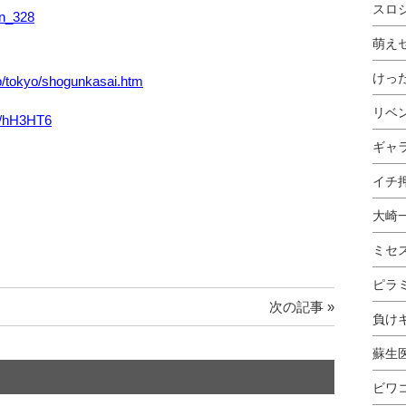
スロ
in_328
萌え
けっ
jp/tokyo/shogunkasai.htm
リベ
gl/hH3HT6
ギャ
イチ押
大崎
ミセ
ピラ
次の記事 »
負け
蘇生
ビワ