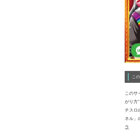
この
このサ
がり方
チスロ
ネル」
ラ