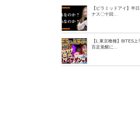
【ピラミッドアイ】半日
ナス〇十回…
【L 東京喰種】BITES上
百足覚醒に…