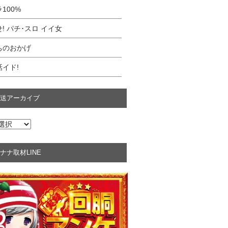
100%
! パチ･スロ イイ女
ちのおかげ
イド!
送アーカイブ
ナナ取材LINE