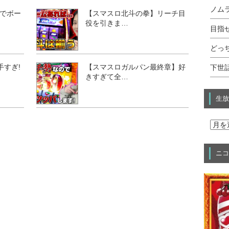
ノムラ
でボー
【スマスロ北斗の拳】リーチ目
役を引きま…
目指せ
どっ
手すぎ!
【スマスロガルパン最終章】好
下世話
きすぎて全…
生放
ニコ