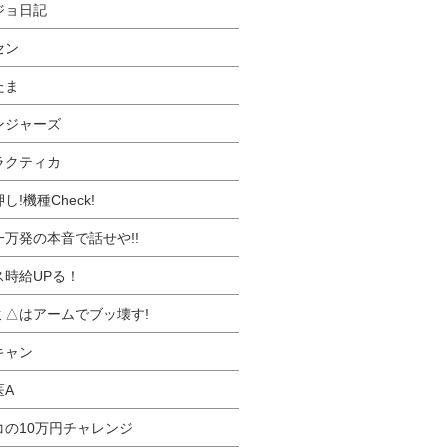
ジョ日記
セン
たま
ンジャーズ
ラクティカ
し!機種Check!
一万発の本音で話せや!!
ス時給UPる！
ミ△はアームでブッ壊す!
キャン
医A
コの10万円チャレンジ