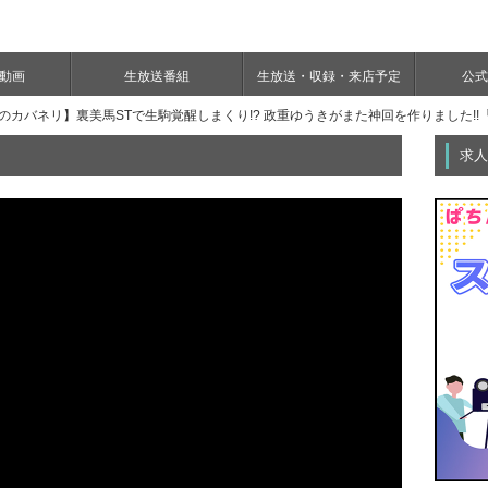
e動画
生放送番組
生放送・収録・来店予定
公式Y
のカバネリ】裏美馬STで生駒覚醒しまくり!? 政重ゆうきがまた神回を作りました!!
求人