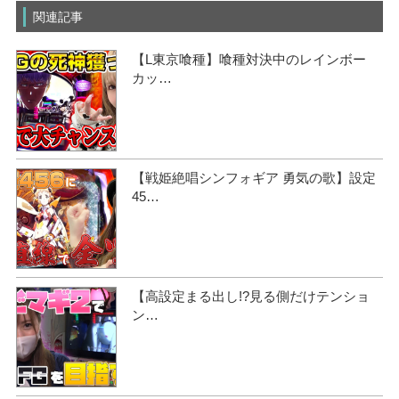
関連記事
【L東京喰種】喰種対決中のレインボー
カッ…
【戦姫絶唱シンフォギア 勇気の歌】設定
45…
【高設定まる出し!?見る側だけテンショ
ン…