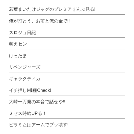
若葉まいたけジャグのプレミアぜんぶ見る!
俺が打とう、お前と俺の金で!!
スロジョ日記
萌えセン
けったま
リベンジャーズ
ギャラクティカ
イチ押し!機種Check!
大崎一万発の本音で話せや!!
ミセス時給UPる！
ピラミ△はアームでブッ壊す!