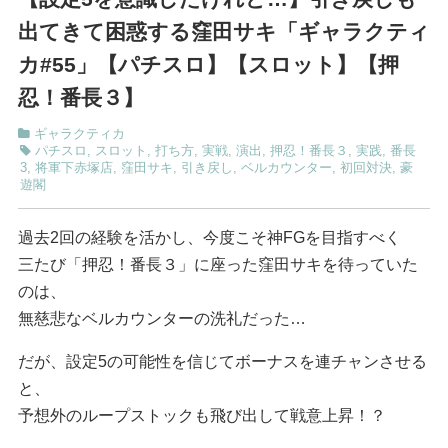
出てきて困惑する窪田サキ「ギャラクティ
カ#55」【パチスロ】【スロット】【押
忍！番長３】
ギャラクティカ
パチスロ
,
スロット
,
打ち方
,
実戦
,
演出
,
押忍！番長３
,
実践
,
番長
3
,
将軍下赤塚店
,
窪田サキ
,
引き戻し
,
ベルカウンター
,
初回対決
,
豪
遊閣
過去2回の経験を活かし、今度こそ神FGを目指すべく
三たび「押忍！番長３」に座った窪田サキを待っていた
のは、
無慈悲なベルカウンターの洗礼だった…
だが、設定5の可能性を信じてボーナスを連チャンさせる
と、
予想外のループストックも飛び出して戦意上昇！？