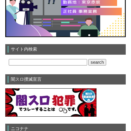
サイト内検索
闇スロ撲滅宣言
ニコナナ