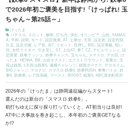
で2026年初ご褒美を目指す!「けっぱれ! 玉
ちゃん～第25話～」
けったま
パチスロ
,
スロット
,
解析
,
打ち方
,
演出
,
オリンピア
,
山佐
,
YAMAS
A
,
平和
,
説明
,
モード
,
設定推測
,
AT
,
上乗せ
,
天井
,
設定差
,
設定判別
,
出玉
,
設定示唆
,
レア役
,
赤7
,
リセット
,
目押し
,
BIG
,
設定看破
,
狙い
目
,
女性ライター
,
引き戻し
,
ST
,
上位AT
,
青7
,
CZ
,
デビルラッシュ
,
設
定変更
,
鉄拳ラッシュ
,
鉄拳チャンス
,
玉ちゃん
,
スマスロ
,
デカ目
,
け
ったま
,
HEIWA
,
BB
,
山佐ネクスト
,
エクストララウンド
,
直乗せ
,
主
役は銭形
,
L主役は銭形5
,
逮捕チャレンジ
,
銭形ボーナス
,
デカタイム
,
BIGジャッジ
,
デカナビ
,
スマスロ 鉄拳6
,
鉄拳RUSH
,
拳奪バトル
,
鉄
拳6
,
鉄拳衆
,
レア役高確
,
ブースト
,
BOOST
,
銭形5
,
ABC清水町長沢
2026年の「けったま」は静岡遠征編からスタート!
選んだのは新台の「スマスロ 鉄拳6」。
初打ちゆえに探り探り打っていくと、AT初当りは良好!
AT中に大事故を巻き起こし、本年初のご褒美GETなる
か!?