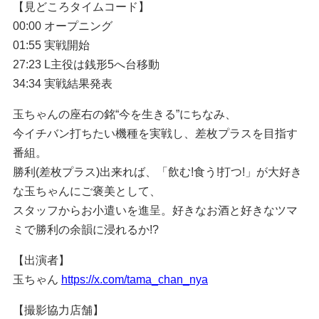
【見どころタイムコード】
00:00 オープニング
01:55 実戦開始
27:23 L主役は銭形5へ台移動
34:34 実戦結果発表
玉ちゃんの座右の銘“今を生きる”にちなみ、
今イチバン打ちたい機種を実戦し、差枚プラスを目指す
番組。
勝利(差枚プラス)出来れば、「飲む!食う!打つ!」が大好き
な玉ちゃんにご褒美として、
スタッフからお小遣いを進呈。好きなお酒と好きなツマ
ミで勝利の余韻に浸れるか!?
【出演者】
玉ちゃん
https://x.com/tama_chan_nya
【撮影協力店舗】