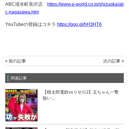
ABC清水町長沢店
https://www.p-world.co.jp/shizuoka/ab
c-nagasawa.htm
YouTubeの登録はコチラ
https://goo.gl/hH3HT6
« 前の記事
次の記事 »
関連記事
【桃太郎電鉄vsリゼロ2】玉ちゃん一撃
狙い…