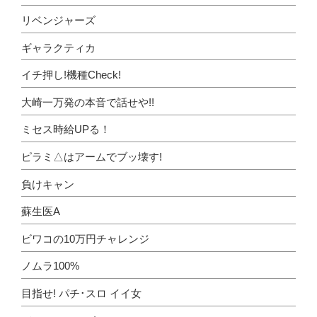
リベンジャーズ
ギャラクティカ
イチ押し!機種Check!
大崎一万発の本音で話せや!!
ミセス時給UPる！
ピラミ△はアームでブッ壊す!
負けキャン
蘇生医A
ビワコの10万円チャレンジ
ノムラ100%
目指せ! パチ･スロ イイ女