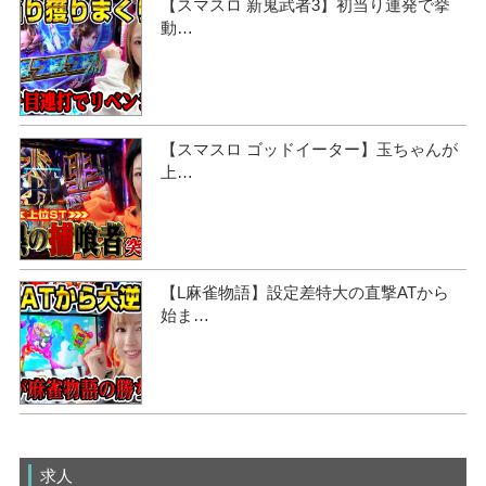
【スマスロ 新鬼武者3】初当り連発で挙
動…
【スマスロ ゴッドイーター】玉ちゃんが
上…
【L麻雀物語】設定差特大の直撃ATから
始ま…
求人