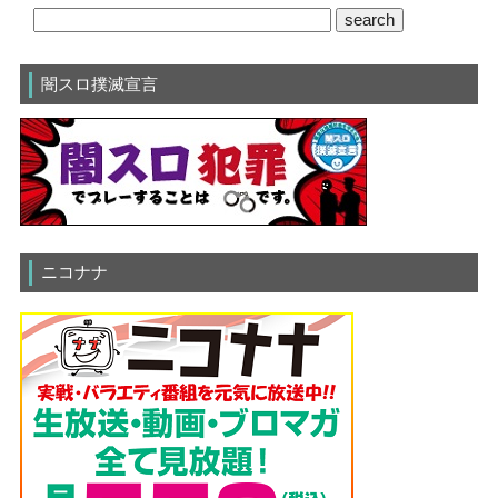
闇スロ撲滅宣言
ニコナナ