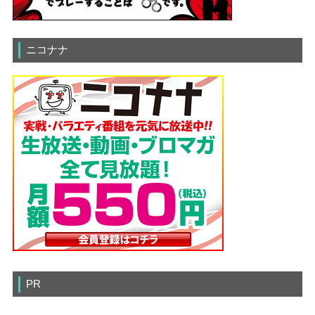
ニコナナ
PR