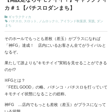
カ＃１【パチスロダンまち】
ギャラクティカ
パチスロ
,
スロット
,
ノムロック☆
,
アイランド秋葉原
,
実践
,
ダン
まち
そのホールでもっとも差枚（差玉）がプラスになれば
「神FG」達成！ 店内にいるお客さん全てがライバルと
なるぞ。
果たして誰よりも“キモチイイ”実戦を見せることができる
のか!?
※FGとは？
「FEEL GOOD」の略。パチンコ・パチスロを打っていて
キモチイイ状態になることの総称。
神FG …店内でもっとも差枚（差玉）がプラスになって
いる状態