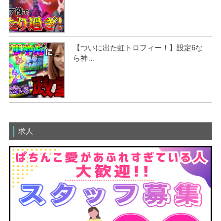
【ついに出た虹トロフィー！】設定6な
ら神…
求人