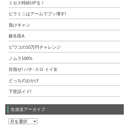
ミセス時給UPる！
ピラミ△はアームでブッ壊す!
負けキャン
蘇生医A
ビワコの10万円チャレンジ
ノムラ100%
目指せ! パチ･スロ イイ女
どっちのおかげ
下世話イド!
生放送アーカイブ