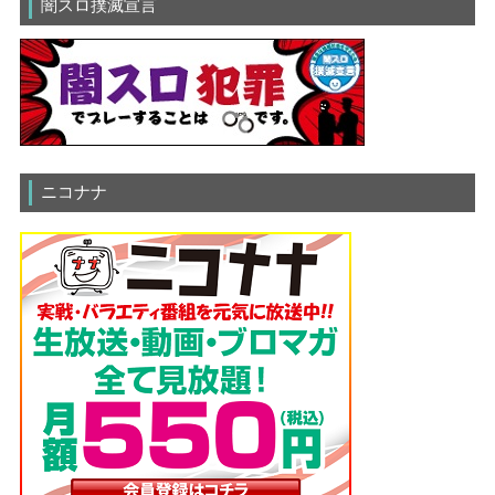
闇スロ撲滅宣言
ニコナナ