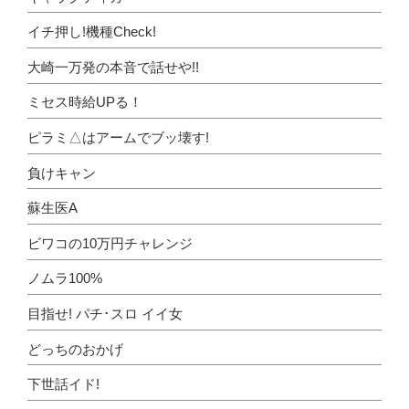
イチ押し!機種Check!
大崎一万発の本音で話せや!!
ミセス時給UPる！
ピラミ△はアームでブッ壊す!
負けキャン
蘇生医A
ビワコの10万円チャレンジ
ノムラ100%
目指せ! パチ･スロ イイ女
どっちのおかげ
下世話イド!