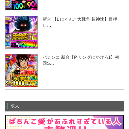
新台 【L にゃんこ大戦争 超神速】目押
し…
パチンコ 新台【P リングにかけろ1】初
回S…
求人