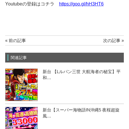
Youtubeの登録はコチラ
https://goo.gl/hH3HT6
« 前の記事
次の記事 »
関連記事
新台 【Lルパン三世 大航海者の秘宝】平
和…
新台【スーパー海物語IN沖縄5 夜桜超旋
風…