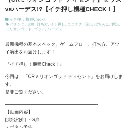
vsハーデス!?【イチ押し機種CHECK！】
イチ押し!機種Check!
パチンコ
,
攻略
,
打ち方
,
イチ押し
,
ニコナナ
,
演出
,
ぱちんこ
,
解説
,
ミリオンゴッド
,
ゴッド
,
ハーデス
最新機種の基本スペック、ゲームフロー、打ち方、アツ
イ演出をお届けします！
『イチ押し！機種Check！』
今回は、「CRミリオンゴッド ディセント」をお届けしま
す。
是非ご覧ください。
————————————————————-
【動画内容】
[演出紹介] ・G扉
・ボタン予告