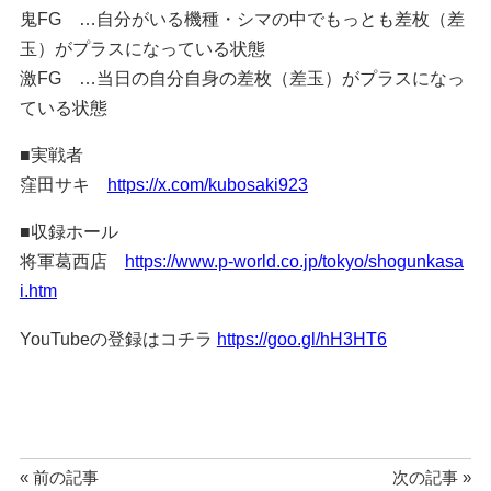
鬼FG …自分がいる機種・シマの中でもっとも差枚（差
玉）がプラスになっている状態
激FG …当日の自分自身の差枚（差玉）がプラスになっ
ている状態
■実戦者
窪田サキ
https://x.com/kubosaki923
■収録ホール
将軍葛西店
https://www.p-world.co.jp/tokyo/shogunkasa
i.htm
YouTubeの登録はコチラ
https://goo.gl/hH3HT6
« 前の記事
次の記事 »