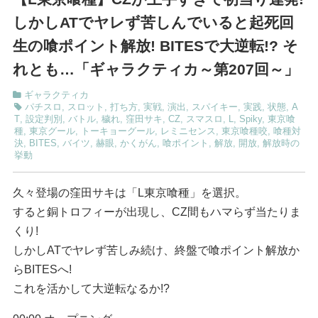
しかしATでヤレず苦しんでいると起死回
生の喰ポイント解放! BITESで大逆転!? そ
れとも…「ギャラクティカ～第207回～」
ギャラクティカ
パチスロ
,
スロット
,
打ち方
,
実戦
,
演出
,
スパイキー
,
実践
,
状態
,
A
T
,
設定判別
,
バトル
,
穢れ
,
窪田サキ
,
CZ
,
スマスロ
,
L
,
Spiky
,
東京喰
種
,
東京グール
,
トーキョーグール
,
レミニセンス
,
東京喰種咬
,
喰種対
決
,
BITES
,
バイツ
,
赫眼
,
かくがん
,
喰ポイント
,
解放
,
開放
,
解放時の
挙動
久々登場の窪田サキは「L東京喰種」を選択。
すると銅トロフィーが出現し、CZ間もハマらず当たりま
くり!
しかしATでヤレず苦しみ続け、終盤で喰ポイント解放か
らBITESへ!
これを活かして大逆転なるか!?