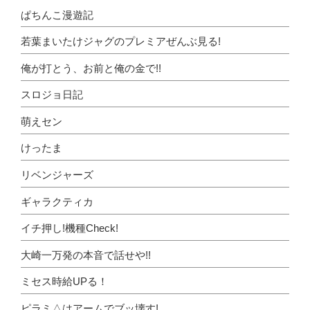
ぱちんこ漫遊記
若葉まいたけジャグのプレミアぜんぶ見る!
俺が打とう、お前と俺の金で!!
スロジョ日記
萌えセン
けったま
リベンジャーズ
ギャラクティカ
イチ押し!機種Check!
大崎一万発の本音で話せや!!
ミセス時給UPる！
ピラミ△はアームでブッ壊す!