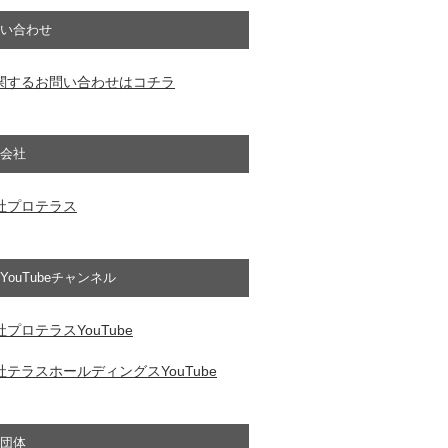
い合わせ
関するお問い合わせはコチラ
会社
社プロテラス
YouTubeチャンネル
プロテラスYouTube
テラスホールディングスYouTube
団体