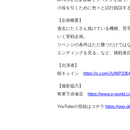
小役を引くために色々と試行錯誤する
【企画概要】
過去にたくさん負けている機種、苦
いく実戦企画。
リベンジの条件はただ勝つだけでは
エンディングを見る」など、挑戦者
【出演者】
桜キュイン
https://x.com/JUMP336
【撮影協力】
将軍下赤塚店
https://www.p-world.c
YouTubeの登録はコチラ
https://goo.