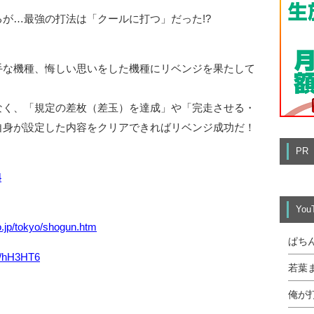
が…最強の打法は「クールに打つ」だった!?
手な機種、悔しい思いをした機種にリベンジを果たして
なく、「規定の差枚（差玉）を達成」や「完走させる・
自身が設定した内容をクリアできればリベンジ成功だ！
PR
4
Yo
o.jp/tokyo/shogun.htm
ぱち
gl/hH3HT6
若葉
俺が