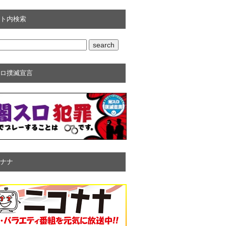
ト内検索
ロ撲滅宣言
ナナ