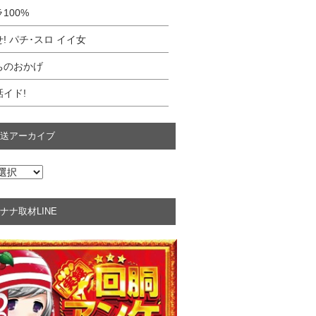
100%
! パチ･スロ イイ女
ちのおかげ
イド!
送アーカイブ
ナナ取材LINE