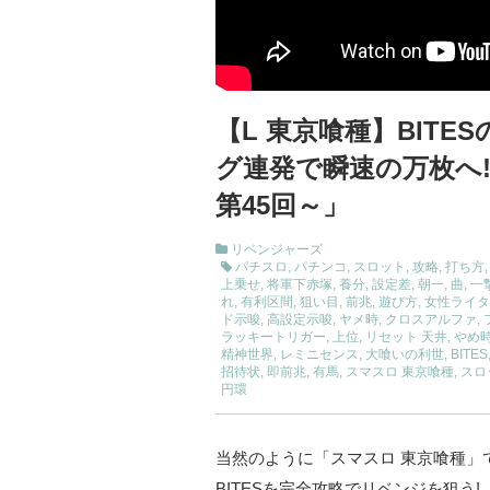
【L 東京喰種】BITE
グ連発で瞬速の万枚へ
第45回～」
リベンジャーズ
パチスロ
,
パチンコ
,
スロット
,
攻略
,
打ち方
上乗せ
,
将軍下赤塚
,
養分
,
設定差
,
朝一
,
曲
,
一
れ
,
有利区間
,
狙い目
,
前兆
,
遊び方
,
女性ライタ
ド示唆
,
高設定示唆
,
ヤメ時
,
クロスアルファ
,
ラッキートリガー
,
上位
,
リセット 天井
,
やめ
精神世界
,
レミニセンス
,
大喰いの利世
,
BITES
招待状
,
即前兆
,
有馬
,
スマスロ 東京喰種
,
スロ
円環
当然のように「スマスロ 東京喰種」
BITESを完全攻略でリベンジを狙う!