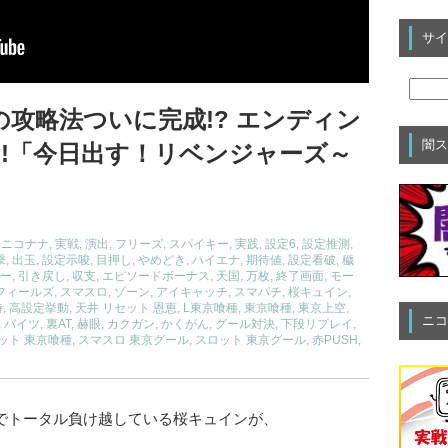
サイ
Sの攻略法ついに完成!? エンディン
闇ス
!!「今日出す！リベンジャーズ～
,
ニコナナ
,
実戦
,
演出
,
フリーズ
,
スパイキー
,
実践
,
設定6
,
設定推測
,
撃
,
出玉
,
設定示唆
,
目押し
,
やめどき
,
ハイエナ
,
期待値
,
設定看破
,
穢
ー
,
引き戻し
,
収支
,
エピソードボーナス
,
天国
,
万枚
,
終了画面
,
モー
フィールズ
,
スマスロ
,
ゾーン
,
アイキャッチ
,
スマパチ
,
桜キュイン
,
時
,
高設定挙動
,
天井 リセット 恩恵
,
L東京喰種
,
東京喰種
,
東京上空
,
ニコ
,
バイツ
,
裏AT
,
赫眼
,
カクガン
,
かくがん
,
グール対決
,
下段リプレイ
,
ット 東京喰種
,
スマスロ 東京グール
,
スロット 東京グール
,
赤PUSH
,
でトータル負け越している桜キュインが、