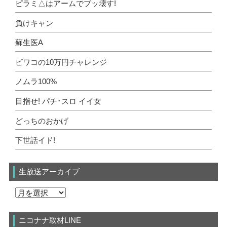
ピラミ△はアームでブッ壊す!
負けキャン
蘇生医A
ビワコの10万円チャレンジ
ノムラ100%
目指せ! パチ･スロ イイ女
どっちのおかげ
下世話イド!
生放送アーカイブ
ニコナナ取材LINE