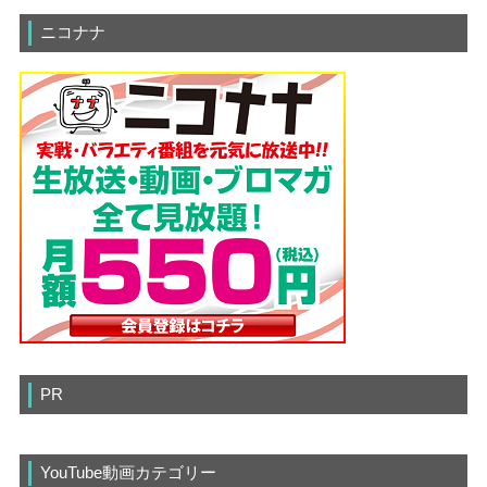
ニコナナ
PR
YouTube動画カテゴリー