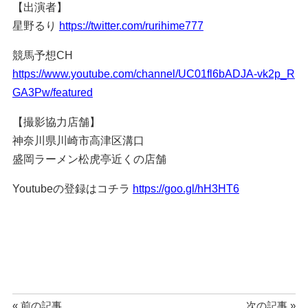
【出演者】
星野るり
https://twitter.com/rurihime777
競馬予想CH
https://www.youtube.com/channel/UC01fl6bADJA-vk2p_R
GA3Pw/featured
【撮影協力店舗】
神奈川県川崎市高津区溝口
盛岡ラーメン松虎亭近くの店舗
Youtubeの登録はコチラ
https://goo.gl/hH3HT6
« 前の記事
次の記事 »