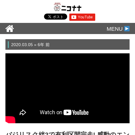
MENU
2020.03.05 » 6年 前
バジリスク絆2で有利区間完走! 感動のエン