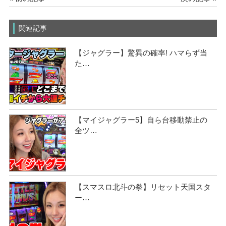
関連記事
【ジャグラー】驚異の確率! ハマらず当
た…
【マイジャグラー5】自ら台移動禁止の
全ツ…
【スマスロ北斗の拳】リセット天国スタ
ー…