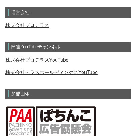
運営会社
株式会社プロテラス
関連YouTubeチャンネル
株式会社プロテラスYouTube
株式会社テラスホールディングスYouTube
加盟団体