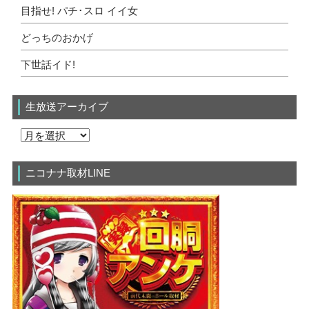
目指せ! パチ･スロ イイ女
どっちのおかげ
下世話イド!
生放送アーカイブ
ニコナナ取材LINE