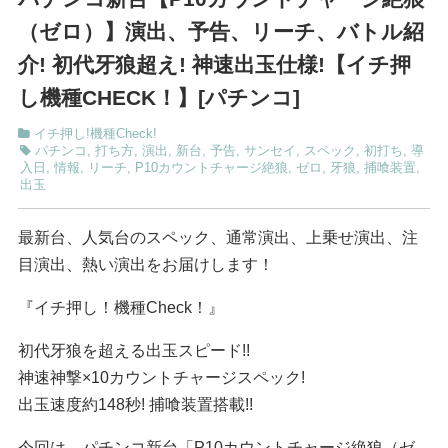
（ゼロ）】演出、予告、リーチ、バトル紹
介! 初代牙狼超え! 神速出玉仕様!【イチ押
し機種CHECK！】[パチンコ]
イチ押し!機種Check!
パチンコ
,
打ち方
,
演出
,
新台
,
予告
,
サンセイ
,
スペック
,
初打ち
,
導
入日
,
情報
,
リーチ
,
P10カウントチャージ絶狼
,
ゼロ
,
牙狼
,
捕喰装置
,
出玉
最新台、人気台のスペック、通常演出、上乗せ演出、注
目演出、熱い演出をお届けします！
『イチ押し！機種Check！』
初代牙狼を超える出玉スピード!!
神速神撃×10カウントチャージスペック!
出玉速度約148秒! 捕喰装置搭載!!
今回は、パチンコ新台「P10カウントチャージ絶狼（ゼ