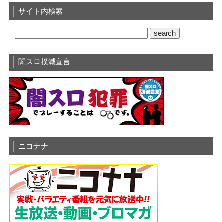
サイト内検索
闇スロ撲滅宣言
ニコナナ