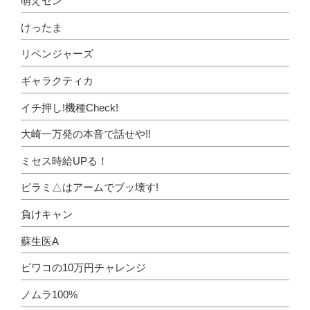
萌えセン
けったま
リベンジャーズ
ギャラクティカ
イチ押し!機種Check!
大崎一万発の本音で話せや!!
ミセス時給UPる！
ピラミ△はアームでブッ壊す!
負けキャン
蘇生医A
ビワコの10万円チャレンジ
ノムラ100%