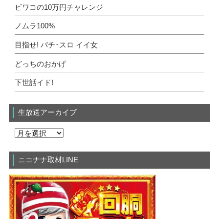
ビワコの10万円チャレンジ
ノムラ100%
目指せ! パチ･スロ イイ女
どっちのおかげ
下世話イド!
生放送アーカイブ
ニコナナ取材LINE