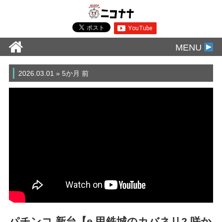
MENU
2026.03.01 » 5か月 前
パチンコ 新台【e 甲鉄城のカバネリ2 咲か