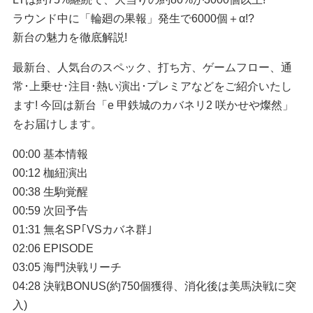
ラウンド中に「輪廻の果報」発生で6000個＋α!?
新台の魅力を徹底解説!
最新台、人気台のスペック、打ち方、ゲームフロー、通
常･上乗せ･注目･熱い演出･プレミアなどをご紹介いたし
ます! 今回は新台「e 甲鉄城のカバネリ2 咲かせや燦然」
をお届けします。
00:00 基本情報
00:12 枷紐演出
00:38 生駒覚醒
00:59 次回予告
01:31 無名SP｢VSカバネ群｣
02:06 EPISODE
03:05 海門決戦リーチ
04:28 決戦BONUS(約750個獲得、消化後は美馬決戦に突
入)