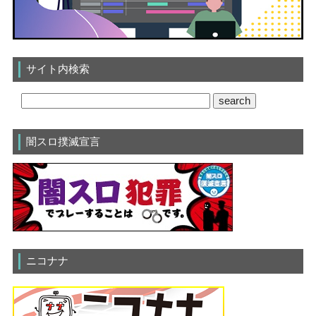
サイト内検索
闇スロ撲滅宣言
ニコナナ