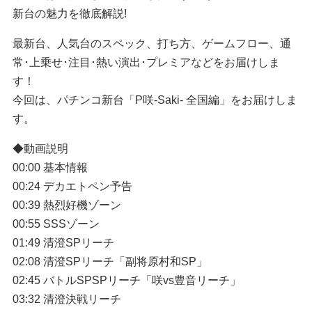
新台の魅力を徹底解説!
最新台、人気台のスペック、打ち方、ゲームフロー、通
常･上乗せ･注目･熱い演出･プレミアなどをお届けしま
す！
今回は、パチンコ新台「P咲-Saki- 全国編」をお届けしま
す。
◆動画説明
00:00 基本情報
00:24 デカエトペン予告
00:39 熱烈好機ゾーン
00:55 SSSゾーン
01:49 清澄SPリーチ
02:08 清澄SPリーチ「副将原村和SP」
02:45 バトルSPSPリーチ「咲vs豊音リーチ」
03:32 清澄決戦リーチ