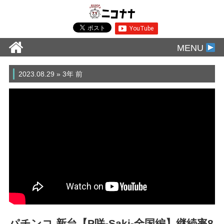
MENU
2023.08.29 » 3年 前
パチンコ 新台【P咲-Saki-全国編】継続率8