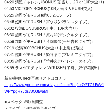
04:20 清澄チャレンジBONUS(初当り、2R or 10R大当り)
04:53 VICTORY BONUS(10R大当り＆RUSH突入)
05:25 超即ヅモRUSH(約83.2%ループ)
05:46 超即ヅモRUSH「宮永咲(バランスタイプ)」
06:02 役満BONUS(RUSH中、10R大当り)
06:30 超即ヅモRUSH「原村和(デジタルタイプ)」
06:58 超即ヅモRUSH「片岡優希(一発告知タイプ)」
07:19 役満3000BONUS(大当り中上乗せ演出)
07:41 超即ヅモRUSH「染谷まこ(プレミアタイプ)」
08:05 超即ヅモRUSH「竹井久(サイレントタイプ)」
08:55 ラスヅモチャレンジ(RUSH終了時、残保留演出)
新台機種Check再生リストはコチラ
https://www.youtube.com/playlist?list=PLqfLcOPT7-UWvJ
WPYpgR7Jdsv8Q3twaMI
■スペック ※独自調査
・タイプ：1種2種混合タイプ