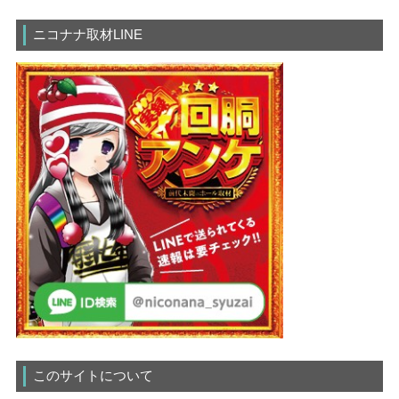
ニコナナ取材LINE
このサイトについて