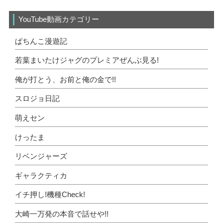
YouTube動画カテゴリー
ぱちんこ漫遊記
若葉まいたけジャグのプレミアぜんぶ見る!
俺が打とう、お前と俺の金で!!
スロジョ日記
萌えセン
けったま
リベンジャーズ
ギャラクティカ
イチ押し!機種Check!
大崎一万発の本音で話せや!!