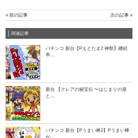
« 前の記事
次の記事 »
関連記事
パチンコ 新台【Pえとたま2 神祭】継続
率…
新台 【クレアの秘宝伝 〜はじまりの扉
と…
パチンコ 新台【Pうまい棒2】Pうまい棒
が…