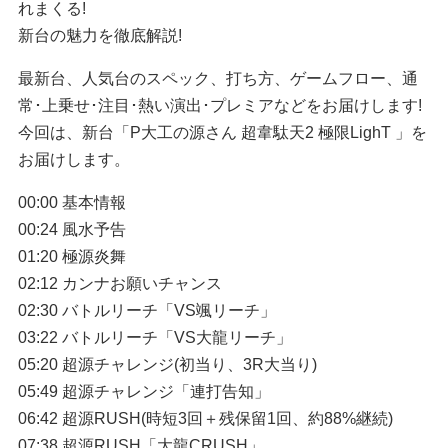
れまくる!
新台の魅力を徹底解説!
最新台、人気台のスペック、打ち方、ゲームフロー、通
常･上乗せ･注目･熱い演出･プレミアなどをお届けします!
今回は、新台「P大工の源さん 超韋駄天2 極限LighT 」を
お届けします。
00:00 基本情報
00:24 風水予告
01:20 極源炎舞
02:12 カンナお願いチャンス
02:30 バトルリーチ「VS颯リーチ」
03:22 バトルリーチ「VS大龍リーチ」
05:20 超源チャレンジ(初当り、3R大当り)
05:49 超源チャレンジ「連打告知」
06:42 超源RUSH(時短3回＋残保留1回、約88%継続)
07:38 超源RUSH「大龍CRUSH」