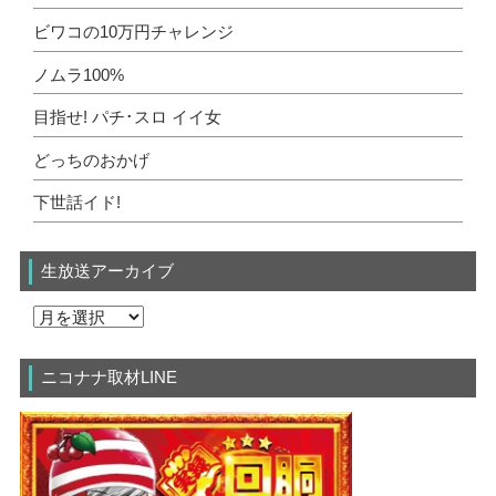
ビワコの10万円チャレンジ
ノムラ100%
目指せ! パチ･スロ イイ女
どっちのおかげ
下世話イド!
生放送アーカイブ
ニコナナ取材LINE