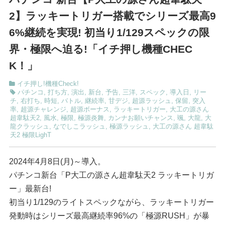
2】ラッキートリガー搭載でシリーズ最高9
6%継続を実現! 初当り1/129スペックの限
界・極限へ迫る!「イチ押し機種CHEC
K！」
イチ押し!機種Check!
パチンコ
,
打ち方
,
演出
,
新台
,
予告
,
三洋
,
スペック
,
導入日
,
リー
チ
,
右打ち
,
時短
,
バトル
,
継続率
,
甘デジ
,
超源ラッシュ
,
保留
,
突入
率
,
超源チャレンジ
,
超源ボーナス
,
ラッキートリガー
,
大工の源さん
超韋駄天2
,
風水
,
極限
,
極源炎舞
,
カンナお願いチャンス
,
颯
,
大龍
,
大
龍クラッシュ
,
なでしこラッシュ
,
極源ラッシュ
,
大工の源さん 超韋駄
天2 極限LighT
2024年4月8日(月)～導入。
パチンコ新台「P大工の源さん超韋駄天2 ラッキートリガ
ー」最新台!
初当り1/129のライトスペックながら、ラッキートリガー
発動時はシリーズ最高継続率96%の「極源RUSH」が暴