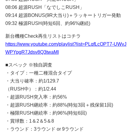
08:06 超源RUSH「なでしこRUSH」
09:14 超源BONUS(9R大当り)＋ラッキートリガー発動
09:32 極源RUSH(時短6回、約96%継続)
新台機種Check再生リストはコチラ
https://www.youtube.com/playlist?list=PLqfLcOPT7-UWvJ
WPYpgR7Jdsv8Q3twaMI
■スペック ※独自調査
・タイプ：一種二種混合タイプ
・大当り確率：約1/129.7
（RUSH中）：約1/2.44
・超源RUSH突入率：約56%
・超源RUSH継続率：約88%(時短3回＋残保留1回)
・極限RUSH継続率：約96%(時短6回)
・賞球数：1＆2＆5＆8
・ラウンド：3ラウンド or 9ラウンド