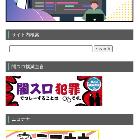
サイト内検索
闇スロ撲滅宣言
ニコナナ