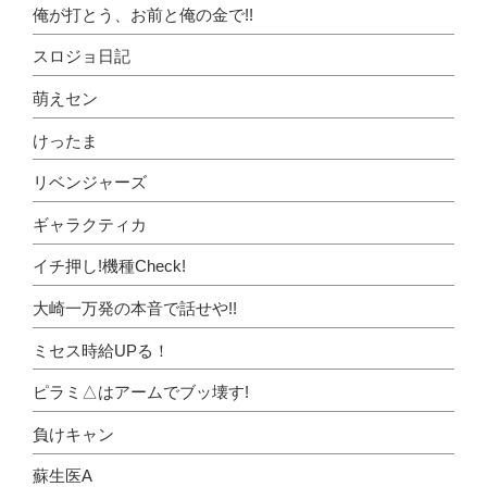
俺が打とう、お前と俺の金で!!
スロジョ日記
萌えセン
けったま
リベンジャーズ
ギャラクティカ
イチ押し!機種Check!
大崎一万発の本音で話せや!!
ミセス時給UPる！
ピラミ△はアームでブッ壊す!
負けキャン
蘇生医A