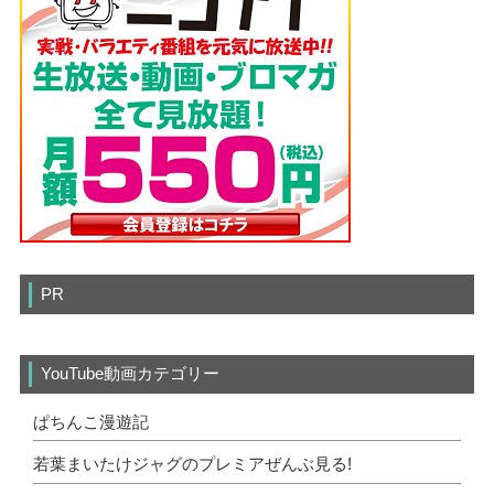
PR
YouTube動画カテゴリー
ぱちんこ漫遊記
若葉まいたけジャグのプレミアぜんぶ見る!