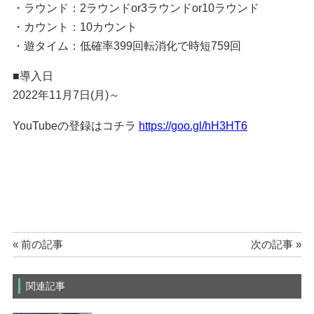
・ラウンド：2ラウンドor3ラウンドor10ラウンド
・カウント：10カウント
・遊タイム：低確率399回転消化で時短759回
■導入日
2022年11月7日(月)～
YouTubeの登録はコチラ
https://goo.gl/hH3HT6
« 前の記事
次の記事 »
関連記事