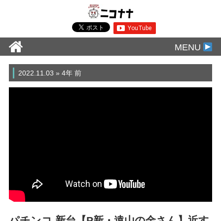
MENU
2022.11.03 » 4年 前
パチンコ 新台【P新・遠山の金さん】近す