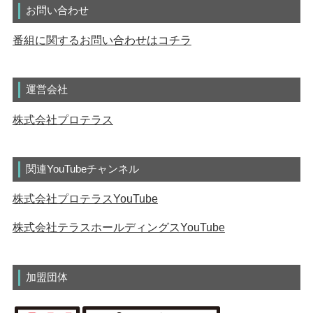
お問い合わせ
番組に関するお問い合わせはコチラ
運営会社
株式会社プロテラス
関連YouTubeチャンネル
株式会社プロテラスYouTube
株式会社テラスホールディングスYouTube
加盟団体