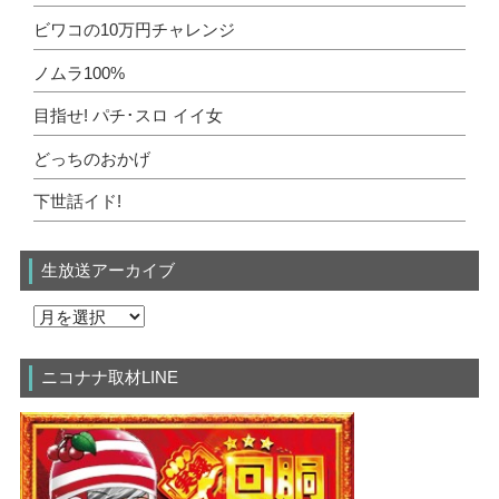
ビワコの10万円チャレンジ
ノムラ100%
目指せ! パチ･スロ イイ女
どっちのおかげ
下世話イド!
生放送アーカイブ
ニコナナ取材LINE