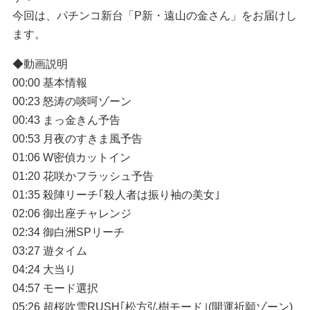
今回は、パチンコ新台「P新・遠山の金さん」をお届けし
ます。
◆動画説明
00:00 基本情報
00:23 怒涛の啖呵ゾーン
00:43 まっ金きん予告
00:53 月夜のすきま風予告
01:06 W密偵カットイン
01:20 花咲かフラッシュ予告
01:35 殺陣リーチ｢殺人者は振り袖の美女｣
02:06 御出座チャレンジ
02:34 御白洲SPリーチ
03:27 遊タイム
04:24 大当り
04:57 モード選択
05:26 超桜吹雪RUSH｢松方弘樹モード｣(開運祈願ゾーン)